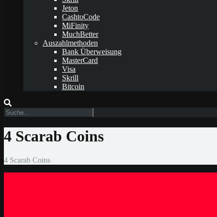
Jeton
CashtoCode
MiFinity
MuchBetter
Auszahlmethoden
Bank Überweisung
MasterCard
Visa
Skrill
Bitcoin
4 Scarab Coins
4 Scarab Coins