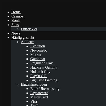
Home
Casinos
Bonis
Slots
Entwickler
News
Häufig gesucht
Anbieter
Evolution
Novomatic
Merkur
Gamomat
Pragmatic Play
Hacksaw Gaming
NoLimit City
Play’n GO
Big Time Gaming
Einzahlmethoden
Bank Überweisung
Paysafecard
MasterCard
Visa
Skrill