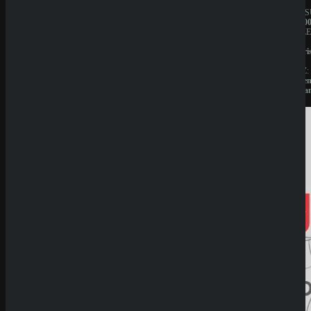
JAHRESUMSATZ:
JAHRES
1.000.000€
1.000.00
BESITZER:
BESITZE
Liernin
Liernin
Enterprises
Enterpri
LTD
LTD
LIZENZ:
LIZENZ:
Komoren
Komore
(Anjouan)
(Anjoua
Neueste
Beiträge
SpinEmpir
e Casino
Review
SpinBetter
Casino
Review
Neue
Slots im