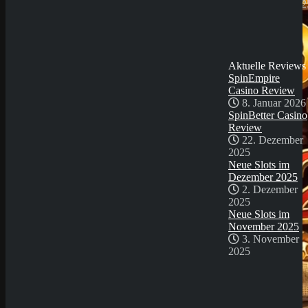
2. Dezember 202
Neue Slots im
November 2025
3. November
2025
Aktuelle Reviews
SpinEmpire
Casino Review
8. Januar 2026
SpinBetter Casino
Review
22. Dezember
2025
Neue Slots im
Dezember 2025
2. Dezember
2025
Neue Slots im
November 2025
3. November
2025