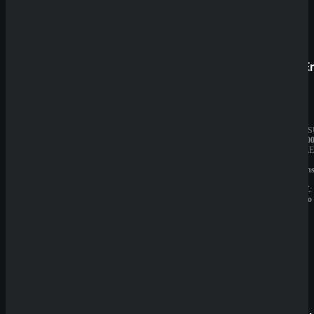
Prestige
SpinE
BESITZER:
JAHRES
Aurevia
10.000.0
IT
BESITZE
Group
GBL
LIZENZ:
Solution
Curacao
N.V.
LIZENZ:
Curacao