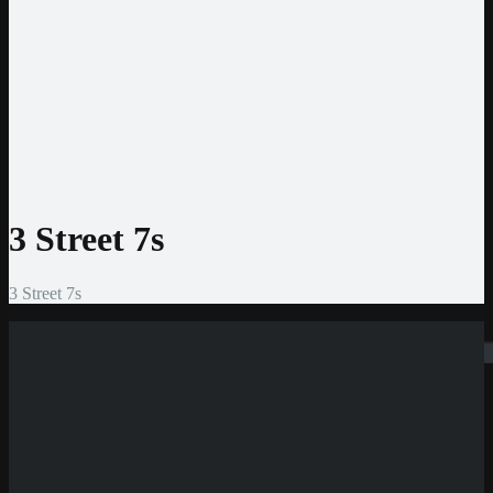
Jeton
CashtoCode
MiFinity
MuchBetter
Auszahlmethoden
Bank Überweisung
MasterCard
Visa
Skrill
Bitcoin
3 Street 7s
3 Street 7s
Suchen
Neue Casinos