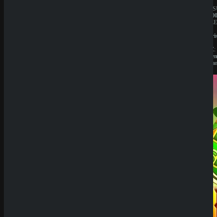
JAHRESUMSATZ:
JAHRES
1.000.000€
1.000.00
BESITZER:
BESITZE
Liernin
Liernin
Enterprises
Enterpri
LTD
LTD
LIZENZ:
LIZENZ:
Komoren
Komore
(Anjouan)
(Anjoua
Neueste
Beiträge
SpinEmpir
e Casino
Review
SpinBetter
Casino
Review
Neue
Slots im