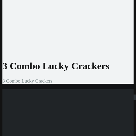
Jeton
CashtoCode
MiFinity
MuchBetter
Auszahlmethoden
Bank Überweisung
MasterCard
Visa
Skrill
Bitcoin
3 Combo Lucky Crackers
3 Combo Lucky Crackers
Suchen
Neue Casinos