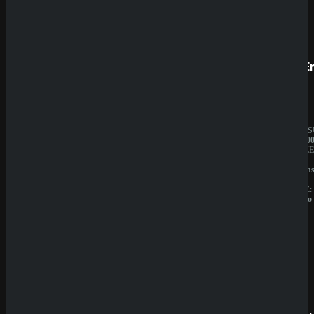
Prestige
SpinE
BESITZER:
JAHRES
Aurevia
10.000.0
IT
BESITZE
Group
GBL
LIZENZ:
Solution
Curacao
N.V.
LIZENZ:
Curacao