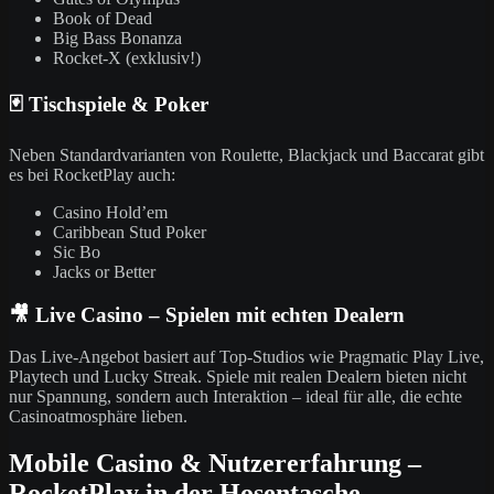
Book of Dead
Big Bass Bonanza
Rocket-X (exklusiv!)
🃏
Tischspiele & Poker
Neben Standardvarianten von Roulette, Blackjack und Baccarat gibt
es bei RocketPlay auch:
Casino Hold’em
Caribbean Stud Poker
Sic Bo
Jacks or Better
🎥
Live Casino – Spielen mit echten Dealern
Das Live-Angebot basiert auf Top-Studios wie Pragmatic Play Live,
Playtech und Lucky Streak. Spiele mit realen Dealern bieten nicht
nur Spannung, sondern auch Interaktion – ideal für alle, die echte
Casinoatmosphäre lieben.
Mobile Casino & Nutzererfahrung –
RocketPlay in der Hosentasche