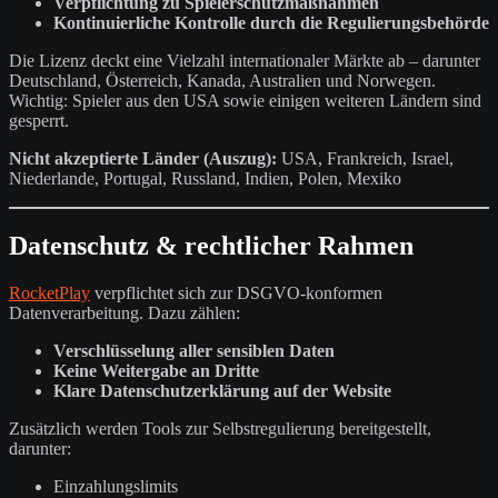
Verpflichtung zu Spielerschutzmaßnahmen
Kontinuierliche Kontrolle durch die Regulierungsbehörde
Die Lizenz deckt eine Vielzahl internationaler Märkte ab – darunter
Deutschland, Österreich, Kanada, Australien und Norwegen.
Wichtig: Spieler aus den USA sowie einigen weiteren Ländern sind
gesperrt.
Nicht akzeptierte Länder (Auszug):
USA, Frankreich, Israel,
Niederlande, Portugal, Russland, Indien, Polen, Mexiko
Datenschutz & rechtlicher Rahmen
RocketPlay
verpflichtet sich zur DSGVO-konformen
Datenverarbeitung. Dazu zählen:
Verschlüsselung aller sensiblen Daten
Keine Weitergabe an Dritte
Klare Datenschutzerklärung auf der Website
Zusätzlich werden Tools zur Selbstregulierung bereitgestellt,
darunter:
Einzahlungslimits