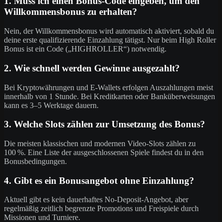
1. Muss ich einen Bonus-Code eingeben, um den
Willkommensbonus zu erhalten?
Nein, der Willkommensbonus wird automatisch aktiviert, sobald du
deine erste qualifizierende Einzahlung tätigst. Nur beim High Roller
Bonus ist ein Code („HIGHROLLER“) notwendig.
2. Wie schnell werden Gewinne ausgezahlt?
Bei Kryptowährungen und E-Wallets erfolgen Auszahlungen meist
innerhalb von 1 Stunde. Bei Kreditkarten oder Banküberweisungen
kann es 3–5 Werktage dauern.
3. Welche Slots zählen zur Umsetzung des Bonus?
Die meisten klassischen und modernen Video-Slots zählen zu
100 %. Eine Liste der ausgeschlossenen Spiele findest du in den
Bonusbedingungen.
4. Gibt es ein Bonusangebot ohne Einzahlung?
Aktuell gibt es kein dauerhaftes No-Deposit-Angebot, aber
regelmäßig zeitlich begrenzte Promotions und Freispiele durch
Missionen und Turniere.