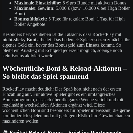
Maximale Einsatzhöhe:
5 € pro Runde mit aktivem Bonus
Maximaler Gewinn:
5.000 € (bzw. 16.000 € bei High Roller
Boni)
Bonusgültigkeit:
5 Tage für reguläre Boni, 1 Tag für High
Roller Angebote
Besonders hervorzuheben ist die Tatsache, dass RocketPlay mit
nicht-sticky Boni
arbeitet. Das bedeutet: Spieler setzen zunächst ihr
eigenes Geld ein, bevor das Bonusgeld zum Einsatz kommt. So
bleibt ein Ausstieg mit Echtgeld jederzeit möglich, solange noch
kein Bonus aktiviert wurde.
Wöchentliche Boni & Reload-Aktionen –
So bleibt das Spiel spannend
RocketPlay macht deutlich: Der Spaß hört nicht nach der ersten
Einzahlung auf. Für aktive Spieler gibt es ein umfangreiches
Bonusprogramm, das sich über die ganze Woche verteilt und mit
regelmäßig wechselnden Aktionen ergänzt wird. Diese
wöchentlichen Boni sind besonders für Spieler interessant, die gerne
kontinuierlich spielen und mit geringem Risiko ihre Gewinnchancen
maximieren wollen.
🎉
Freitag Reload Bonus – Spiel ins Wochenende