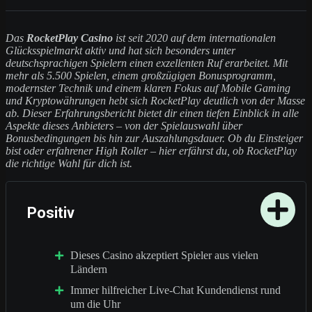
Das
RocketPlay Casino
ist seit 2020 auf dem internationalen
Glücksspielmarkt aktiv und hat sich besonders unter
deutschsprachigen Spielern einen exzellenten Ruf erarbeitet. Mit
mehr als 5.500 Spielen, einem großzügigen Bonusprogramm,
modernster Technik und einem klaren Fokus auf Mobile Gaming
und Kryptowährungen hebt sich RocketPlay deutlich von der Masse
ab. Dieser Erfahrungsbericht bietet dir einen tiefen Einblick in alle
Aspekte dieses Anbieters – von der Spielauswahl über
Bonusbedingungen bis hin zur Auszahlungsdauer. Ob du Einsteiger
bist oder erfahrener High Roller – hier erfährst du, ob RocketPlay
die richtige Wahl für dich ist.
Positiv
Dieses Casino akzeptiert Spieler aus vielen
Ländern
Immer hilfreicher Live-Chat Kundendienst rund
um die Uhr