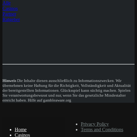
Alle
Casinos
Partner
Ratgeber
Hinweis
Die Inhalte dienen ausschließlich zu Informationszwecken. Wir
übernehmen keine Haftung für die Richtigkeit, Vollständigkeit und Aktualität
der bereitgestellten Informationen. Glücksspiel kann süchtig machen. Spielen
Sie verantwortungsbewusst und nur, wenn Sie das gesetzliche Mindestalter
erreicht haben. Hilfe auf gambleaware.org
© Copyright 2024
Privacy Policy
Home
Terms and Conditions
Casinos