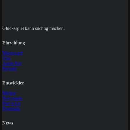
Glücksspiel kann süchtig machen.
Einzahlung
Mastercard
Visa
Apple Pay
Paysafe
Entwickler
Merkur
Novomatic
Play'n Go
Pragmatic
News