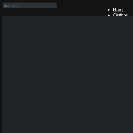
Home
Casinos
Bonis
Slots
Entw
News
Häufig ge
Anbi
Ein