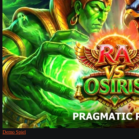
Demo Spiel