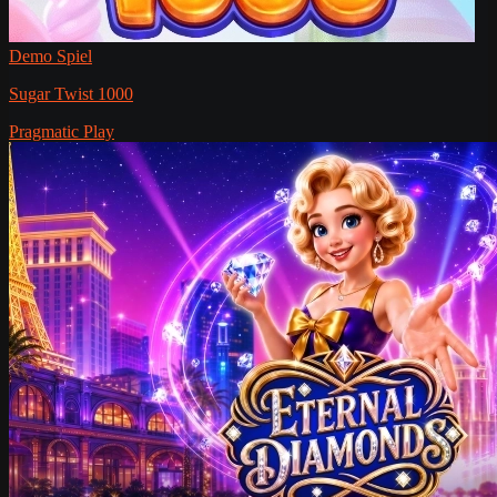
Demo Spiel
Sugar Twist 1000
Pragmatic Play