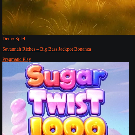
Demo Spiel
Savannah Riches – Big Bass Jackpot Bonanza
Pragmatic Play