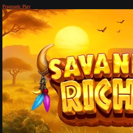
Pragmatic Play