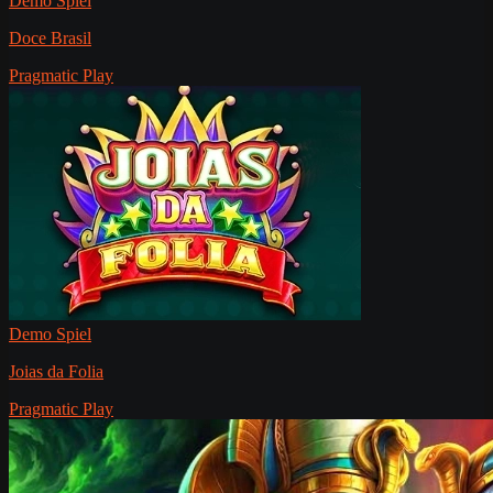
Demo Spiel
Doce Brasil
Pragmatic Play
Demo Spiel
Joias da Folia
Pragmatic Play