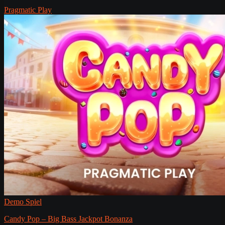
Pragmatic Play
Demo Spiel
Candy Pop – Big Bass Jackpot Bonanza