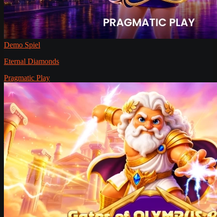
Demo Spiel
Eternal Diamonds
Pragmatic Play