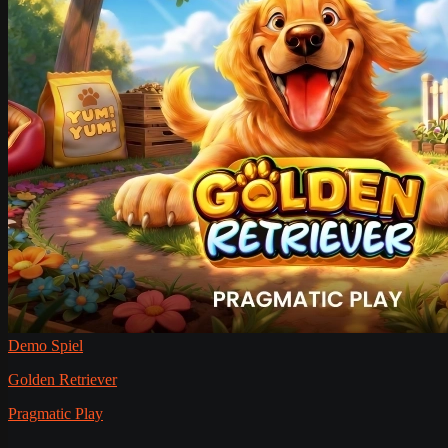
Demo Spiel
Golden Retriever
Pragmatic Play