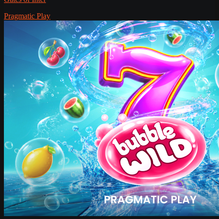
Pragmatic Play