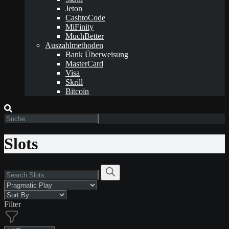
Jeton
CashtoCode
MiFinity
MuchBetter
Auszahlmethoden
Bank Überweisung
MasterCard
Visa
Skrill
Bitcoin
Slots
Filter