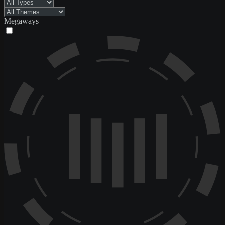
Megaways