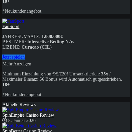
18+
*Neukundenangebot
FanSport
JAHRESUMSATZ:
1.000.000€
BESITZER:
Interactive Betting N.V.
LIZENZ:
Curacao (CIL)
Jetzt spielen
Mehr Anzeigen
Minimum Einzahlung von €/$/£20! Umsatzkriterien:
35x
/
Maximaler Einsatz:
5€
Bonus wird Automatisch gutgeschrieben.
18+
*Neukundenangebot
Aktuelle Reviews
SpinEmpire Casino Review
8. Januar 2026
SpinBetter Casino Review