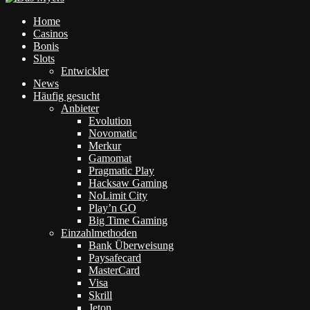
Home
Casinos
Bonis
Slots
Entwickler
News
Häufig gesucht
Anbieter
Evolution
Novomatic
Merkur
Gamomat
Pragmatic Play
Hacksaw Gaming
NoLimit City
Play’n GO
Big Time Gaming
Einzahlmethoden
Bank Überweisung
Paysafecard
MasterCard
Visa
Skrill
Jeton