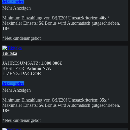
Jetzt spielen
Mehr Anzeigen
Minimum Einzahlung von €/$/£20! Umsatzkriterien:
40x
/
Maximaler Einsatz:
5€
Bonus wird Automatisch gutgeschrieben.
18+
*Neukundenangebot
Tikitaka
JAHRESUMSATZ:
1.000.000€
BESITZER:
Adonio N.V.
LIZENZ:
PACGOR
Jetzt spielen
Mehr Anzeigen
Minimum Einzahlung von €/$/£20! Umsatzkriterien:
35x
/
Maximaler Einsatz:
5€
Bonus wird Automatisch gutgeschrieben.
18+
*Neukundenangebot