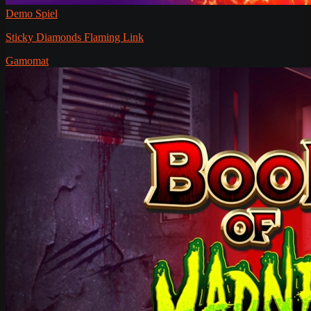
Demo Spiel
Sticky Diamonds Flaming Link
Gamomat