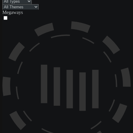
Megaways