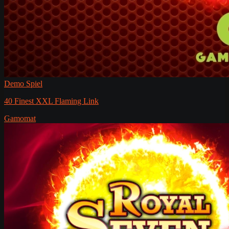
Demo Spiel
40 Finest XXL Flaming Link
Gamomat