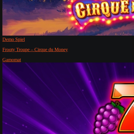
Demo Spiel
Frooty Troupe – Cirque du Money
Gamomat