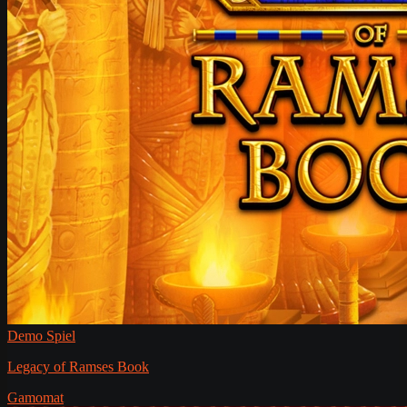
Demo Spiel
Legacy of Ramses Book
Gamomat