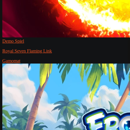
Demo Spiel
Royal Seven Flaming Link
Gamomat