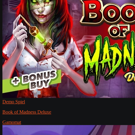
Demo Spiel
Book of Madness Deluxe
Gamomat