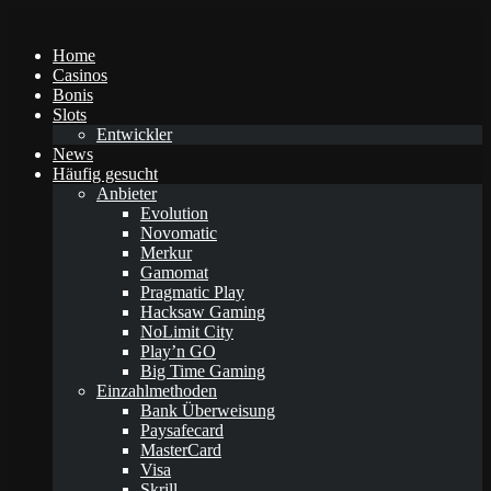
Home
Casinos
Bonis
Slots
Entwickler
News
Häufig gesucht
Anbieter
Evolution
Novomatic
Merkur
Gamomat
Pragmatic Play
Hacksaw Gaming
NoLimit City
Play’n GO
Big Time Gaming
Einzahlmethoden
Bank Überweisung
Paysafecard
MasterCard
Visa
Skrill