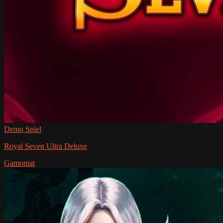
Demo Spiel
Royal Seven Ultra Deluxe
Gamomat