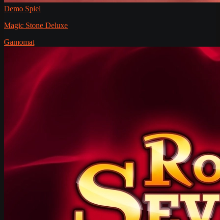
Demo Spiel
Magic Stone Deluxe
Gamomat