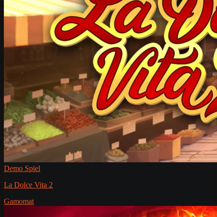
Demo Spiel
La Dolce Vita 2
Gamomat