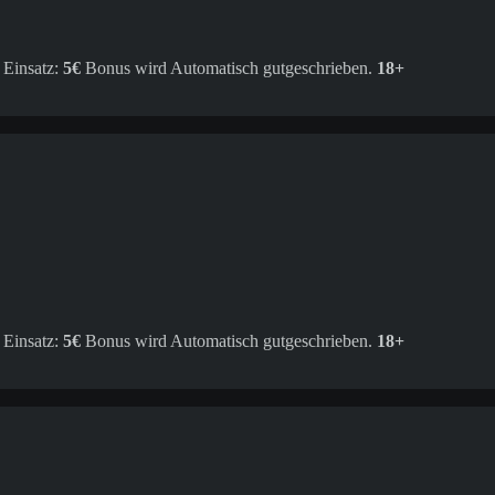
 Einsatz:
5€
Bonus wird Automatisch gutgeschrieben.
18+
 Einsatz:
5€
Bonus wird Automatisch gutgeschrieben.
18+