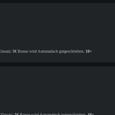
Einsatz:
5€
Bonus wird Automatisch gutgeschrieben.
18+
 Einsatz:
5€
Bonus wird Automatisch gutgeschrieben.
18+