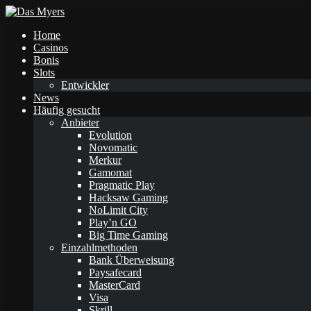
Home
Casinos
Bonis
Slots
Entwickler
News
Häufig gesucht
Anbieter
Evolution
Novomatic
Merkur
Gamomat
Pragmatic Play
Hacksaw Gaming
NoLimit City
Play’n GO
Big Time Gaming
Einzahlmethoden
Bank Überweisung
Paysafecard
MasterCard
Visa
Skrill