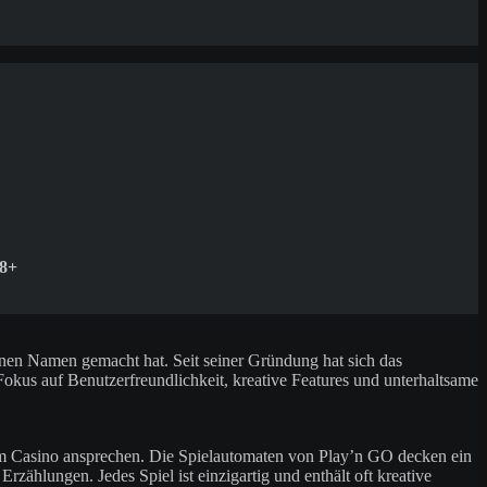
8+
inen Namen gemacht hat. Seit seiner Gründung hat sich das
okus auf Benutzerfreundlichkeit, kreative Features und unterhaltsame
 im Casino ansprechen. Die Spielautomaten von Play’n GO decken ein
zählungen. Jedes Spiel ist einzigartig und enthält oft kreative