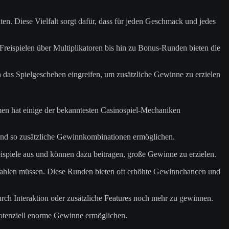
n. Diese Vielfalt sorgt dafür, dass für jeden Geschmack und jedes
reispielen über Multiplikatoren bis hin zu Bonus-Runden bieten die
 in das Spielgeschehen eingreifen, um zusätzliche Gewinne zu erzielen
men hat einige der bekanntesten Casinospiel-Mechaniken
 und so zusätzliche Gewinnkombinationen ermöglichen.
eispiele aus und können dazu beitragen, große Gewinne zu erzielen.
einzahlen müssen. Diese Runden bieten oft erhöhte Gewinnchancen und
urch Interaktion oder zusätzliche Features noch mehr zu gewinnen.
potenziell enorme Gewinne ermöglichen.