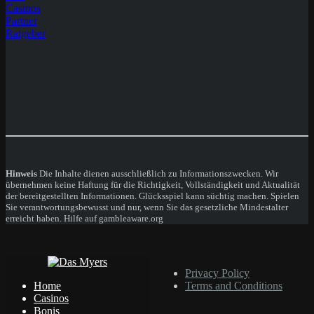
Casinos
Partner
Ratgeber
Hinweis
Die Inhalte dienen ausschließlich zu Informationszwecken. Wir
übernehmen keine Haftung für die Richtigkeit, Vollständigkeit und Aktualität
der bereitgestellten Informationen. Glücksspiel kann süchtig machen. Spielen
Sie verantwortungsbewusst und nur, wenn Sie das gesetzliche Mindestalter
erreicht haben. Hilfe auf gambleaware.org
© Copyright 2024
Privacy Policy
Home
Terms and Conditions
Casinos
Bonis