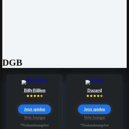
Jeton
CashtoCode
MiFinity
MuchBetter
Auszahlmethoden
Bank Überweisung
MasterCard
Visa
Skrill
Bitcoin
DGB
BillyBillion
Dazard
Jetzt spielen
Jetzt spielen
Mehr Anzeigen
Mehr Anzeigen
*Neukundenangebot
*Neukundenangebot