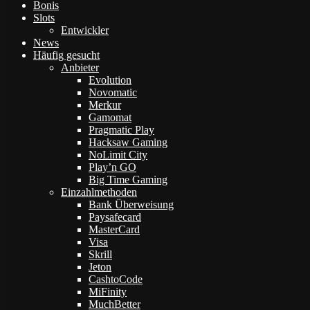
Bonis
Slots
Entwickler
News
Häufig gesucht
Anbieter
Evolution
Novomatic
Merkur
Gamomat
Pragmatic Play
Hacksaw Gaming
NoLimit City
Play’n GO
Big Time Gaming
Einzahlmethoden
Bank Überweisung
Paysafecard
MasterCard
Visa
Skrill
Jeton
CashtoCode
MiFinity
MuchBetter