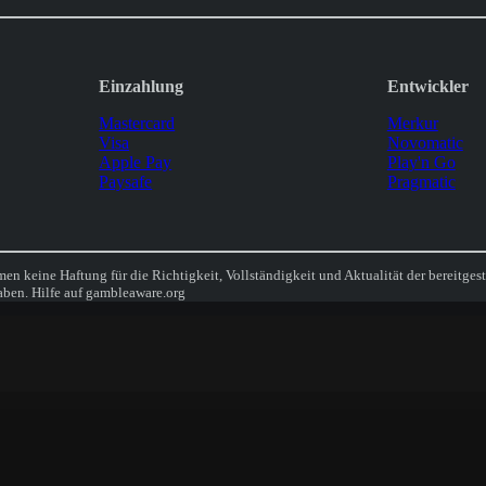
Einzahlung
Entwickler
Mastercard
Merkur
Visa
Novomatic
Apple Pay
Play'n Go
Paysafe
Pragmatic
n keine Haftung für die Richtigkeit, Vollständigkeit und Aktualität der bereitges
aben. Hilfe auf gambleaware.org