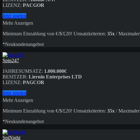
LIZENZ:
PACGOR
Jetzt spielen
Mehr Anzeigen
Minimum Einzahlung von €/$/£20! Umsatzkriterien:
35x
/ Maximaler
*Neukundenangebot
Spin247
JAHRESUMSATZ:
1.000.000€
BESITZER:
Liernin Enterprises LTD
LIZENZ:
PAGCOR
Jetzt spielen
Mehr Anzeigen
Minimum Einzahlung von €/$/£20! Umsatzkriterien:
35x
/ Maximaler
*Neukundenangebot
SpiNight