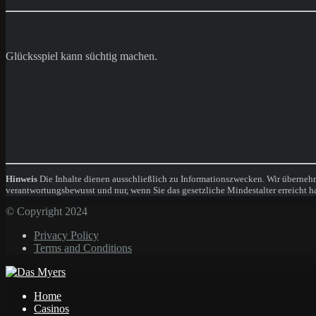
Glücksspiel kann süchtig machen.
Hinweis
Die Inhalte dienen ausschließlich zu Informationszwecken. Wir übernehme
verantwortungsbewusst und nur, wenn Sie das gesetzliche Mindestalter erreicht h
© Copyright 2024
Privacy Policy
Terms and Conditions
Home
Casinos