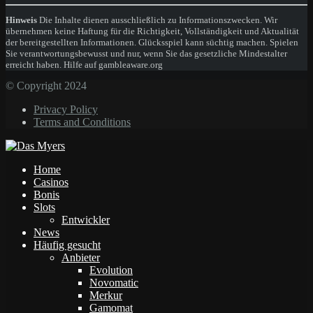
Hinweis
Die Inhalte dienen ausschließlich zu Informationszwecken. Wir
übernehmen keine Haftung für die Richtigkeit, Vollständigkeit und Aktualität
der bereitgestellten Informationen. Glücksspiel kann süchtig machen. Spielen
Sie verantwortungsbewusst und nur, wenn Sie das gesetzliche Mindestalter
erreicht haben. Hilfe auf gambleaware.org
© Copyright 2024
Privacy Policy
Terms and Conditions
Home
Casinos
Bonis
Slots
Entwickler
News
Häufig gesucht
Anbieter
Evolution
Novomatic
Merkur
Gamomat