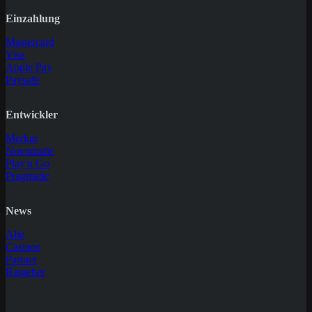
Einzahlung
Mastercard
Visa
Apple Pay
Paysafe
Entwickler
Merkur
Novomatic
Play'n Go
Pragmatic
News
Alle
Casinos
Partner
Ratgeber