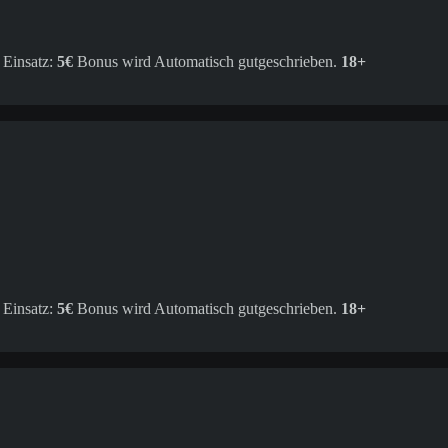
 Einsatz:
5€
Bonus wird Automatisch gutgeschrieben.
18+
 Einsatz:
5€
Bonus wird Automatisch gutgeschrieben.
18+