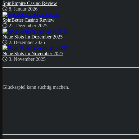
SpinEmpire Casino Review
8. Januar 2026
SpinBetter Casino Review
22. Dezember 2025
Neue Slots im Dezember 2025
2. Dezember 2025
Neue Slots im November 2025
3. November 2025
Glücksspiel kann süchtig machen.