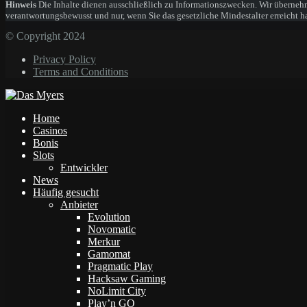
Hinweis
Die Inhalte dienen ausschließlich zu Informationszwecken. Wir übernehme
verantwortungsbewusst und nur, wenn Sie das gesetzliche Mindestalter erreicht h
© Copyright 2024
Privacy Policy
Terms and Conditions
Home
Casinos
Bonis
Slots
Entwickler
News
Häufig gesucht
Anbieter
Evolution
Novomatic
Merkur
Gamomat
Pragmatic Play
Hacksaw Gaming
NoLimit City
Play’n GO