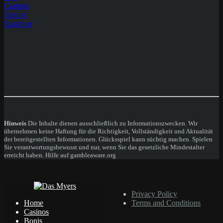
Casinos
Partner
Ratgeber
Hinweis
Die Inhalte dienen ausschließlich zu Informationszwecken. Wir
übernehmen keine Haftung für die Richtigkeit, Vollständigkeit und Aktualität
der bereitgestellten Informationen. Glücksspiel kann süchtig machen. Spielen
Sie verantwortungsbewusst und nur, wenn Sie das gesetzliche Mindestalter
erreicht haben. Hilfe auf gambleaware.org
© Copyright 2024
Privacy Policy
Home
Terms and Conditions
Casinos
Bonis