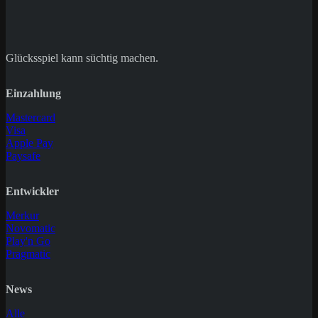
Glücksspiel kann süchtig machen.
Einzahlung
Mastercard
Visa
Apple Pay
Paysafe
Entwickler
Merkur
Novomatic
Play'n Go
Pragmatic
News
Alle