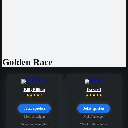
Jeton
CashtoCode
MiFinity
MuchBetter
Auszahlmethoden
Bank Überweisung
MasterCard
Visa
Skrill
Bitcoin
Golden Race
BillyBillion
Dazard
Jetzt spielen
Jetzt spielen
Mehr Anzeigen
Mehr Anzeigen
*Neukundenangebot
*Neukundenangebot