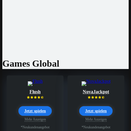
Jeton
CashtoCode
MiFinity
MuchBetter
Auszahlmethoden
Bank Überweisung
MasterCard
Visa
Skrill
Bitcoin
Games Global
Flush
NovaJackpot
Jetzt spielen
Jetzt spielen
Mehr Anzeigen
Mehr Anzeigen
*Neukundenangebot
*Neukundenangebot