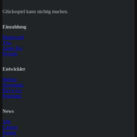
Glücksspiel kann süchtig machen.
Einzahlung
Mastercard
Visa
Apple Pay
Paysafe
Entwickler
Merkur
Novomatic
Play'n Go
Pragmatic
News
Alle
Casinos
Partner