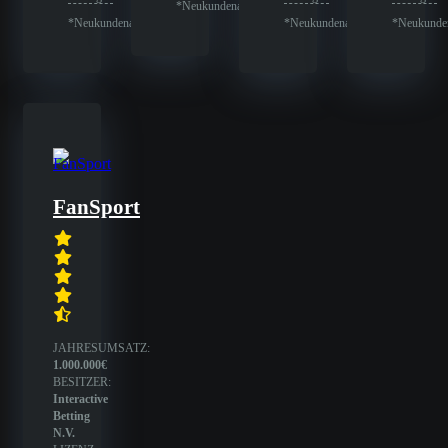
*Neukundenangebot
*Neukundenangebot
*Neukundenangebot
*Neukunde
FanSport
JAHRESUMSATZ:
1.000.000€
BESITZER:
Interactive
Betting
N.V.