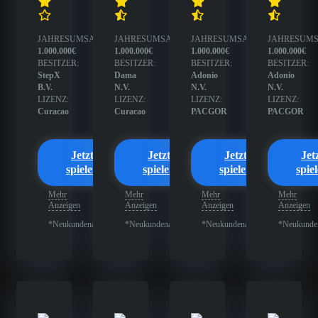
JAHRESUMSATZ:
JAHRESUMSATZ:
JAHRESUMSATZ:
JAHRESUMS
1.000.000€
1.000.000€
1.000.000€
1.000.000€
BESITZER:
BESITZER:
BESITZER:
BESITZER:
StepX
Dama
Adonio
Adonio
B.V.
N.V.
N.V.
N.V.
LIZENZ:
LIZENZ:
LIZENZ:
LIZENZ:
Curacao
Curacao
PACGOR
PACGOR
Jetzt
Jetzt
Jetzt
Jet
spielen
spielen
spielen
spie
Mehr
Mehr
Mehr
Mehr
Anzeigen
Anzeigen
Anzeigen
Anzeigen
*Neukundenangebot
*Neukundenangebot
*Neukundenangebot
*Neukunde