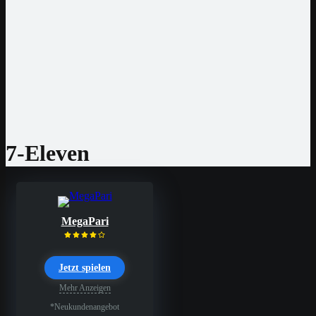
Jeton
CashtoCode
MiFinity
MuchBetter
Auszahlmethoden
Bank Überweisung
MasterCard
Visa
Skrill
Bitcoin
7-Eleven
MegaPari
Jetzt spielen
Mehr Anzeigen
*Neukundenangebot