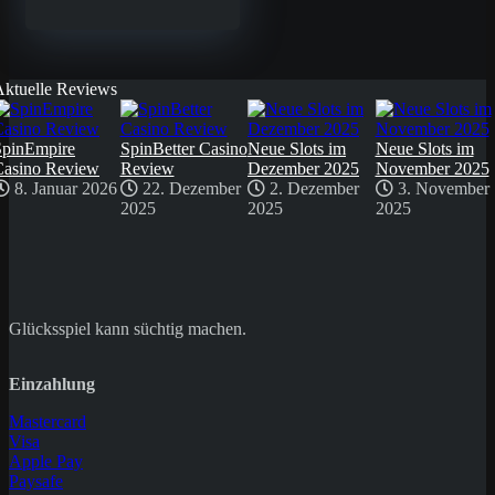
Aktuelle Reviews
SpinEmpire
SpinBetter Casino
Neue Slots im
Neue Slots im
Casino Review
Review
Dezember 2025
November 2025
8. Januar 2026
22. Dezember
2. Dezember
3. November
2025
2025
2025
Glücksspiel kann süchtig machen.
Einzahlung
Mastercard
Visa
Apple Pay
Paysafe