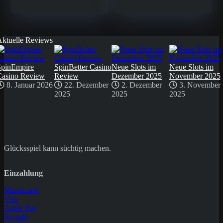
Aktuelle Reviews
SpinEmpire
SpinBetter Casino
Neue Slots im
Neue Slots im
Casino Review
Review
Dezember 2025
November 2025
8. Januar 2026
22. Dezember
2. Dezember
3. November
2025
2025
2025
Glücksspiel kann süchtig machen.
Einzahlung
Mastercard
Visa
Apple Pay
Paysafe