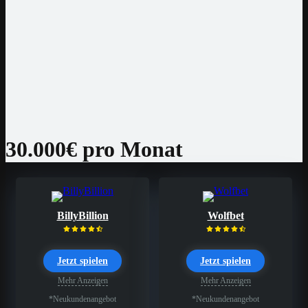
Jeton
CashtoCode
MiFinity
MuchBetter
Auszahlmethoden
Bank Überweisung
MasterCard
Visa
Skrill
Bitcoin
30.000€ pro Monat
BillyBillion
Wolfbet
Jetzt spielen
Jetzt spielen
Mehr Anzeigen
Mehr Anzeigen
*Neukundenangebot
*Neukundenangebot