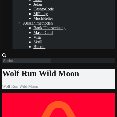
Jeton
CashtoCode
MiFinity
MuchBetter
Auszahlmethoden
Bank Überweisung
MasterCard
Visa
Skrill
Bitcoin
Wolf Run Wild Moon
Wolf Run Wild Moon