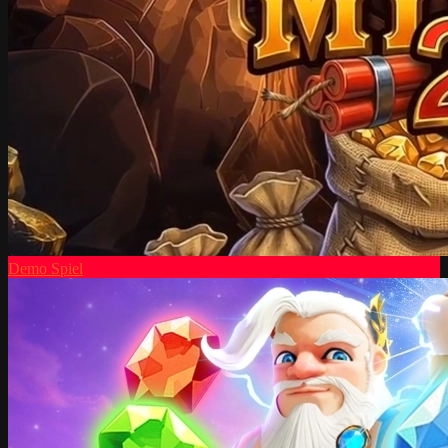
Demo Spiel