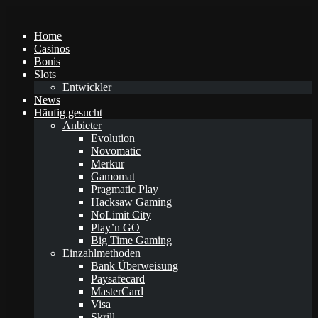
Home
Casinos
Bonis
Slots
Entwickler
News
Häufig gesucht
Anbieter
Evolution
Novomatic
Merkur
Gamomat
Pragmatic Play
Hacksaw Gaming
NoLimit City
Play’n GO
Big Time Gaming
Einzahlmethoden
Bank Überweisung
Paysafecard
MasterCard
Visa
Skrill