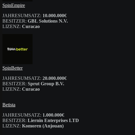
SpinEmpire
JAHRESUMSATZ:
10.000.000€
BESITZER:
GBL Solutions N.V.
LIZENZ:
Curacao
SpinBetter
JAHRESUMSATZ:
20.000.000€
BESITZER:
Sprut Group B.V.
LIZENZ:
Curacao
Betista
JAHRESUMSATZ:
1.000.000€
BESITZER:
Liernin Enterprises LTD
LIZENZ:
Komoren (Anjouan)