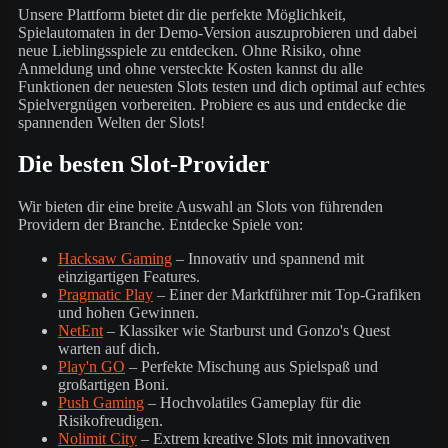
Unsere Plattform bietet dir die perfekte Möglichkeit,
Spielautomaten in der Demo-Version auszuprobieren und dabei
neue Lieblingsspiele zu entdecken. Ohne Risiko, ohne
Anmeldung und ohne versteckte Kosten kannst du alle
Funktionen der neuesten Slots testen und dich optimal auf echtes
Spielvergnügen vorbereiten. Probiere es aus und entdecke die
spannenden Welten der Slots!
Die besten Slot-Provider
Wir bieten dir eine breite Auswahl an Slots von führenden
Providern der Branche. Entdecke Spiele von:
Hacksaw Gaming
– Innovativ und spannend mit
einzigartigen Features.
Pragmatic Play
– Einer der Marktführer mit Top-Grafiken
und hohen Gewinnen.
NetEnt
– Klassiker wie Starburst und Gonzo's Quest
warten auf dich.
Play'n GO
– Perfekte Mischung aus Spielspaß und
großartigen Boni.
Push Gaming
– Hochvolatiles Gameplay für die
Risikofreudigen.
Nolimit City
– Extrem kreative Slots mit innovativen