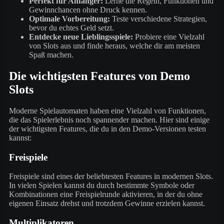
Perfekt für Anfänger:
Lerne die Regeln, Funktionen und
Gewinnchancen ohne Druck kennen.
Optimale Vorbereitung:
Teste verschiedene Strategien,
bevor du echtes Geld setzt.
Entdecke neue Lieblingsspiele:
Probiere eine Vielzahl
von Slots aus und finde heraus, welche dir am meisten
Spaß machen.
Die wichtigsten Features von Demo
Slots
Moderne Spielautomaten haben eine Vielzahl von Funktionen,
die das Spielerlebnis noch spannender machen. Hier sind einige
der wichtigsten Features, die du in den Demo-Versionen testen
kannst:
Freispiele
Freispiele sind eines der beliebtesten Features in modernen Slots.
In vielen Spielen kannst du durch bestimmte Symbole oder
Kombinationen eine Freispielrunde aktivieren, in der du ohne
eigenen Einsatz drehst und trotzdem Gewinne erzielen kannst.
Multiplikatoren