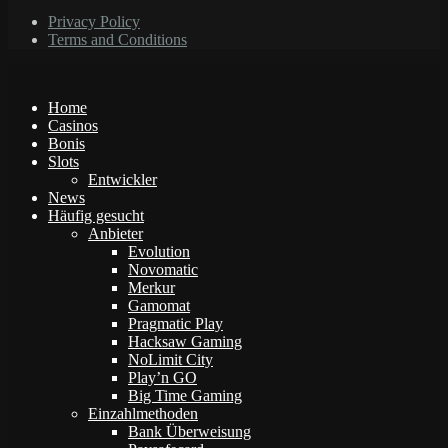
Privacy Policy
Terms and Conditions
Home
Casinos
Bonis
Slots
Entwickler
News
Häufig gesucht
Anbieter
Evolution
Novomatic
Merkur
Gamomat
Pragmatic Play
Hacksaw Gaming
NoLimit City
Play’n GO
Big Time Gaming
Einzahlmethoden
Bank Überweisung