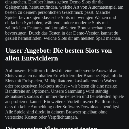
einzugehen. Darüber hinaus geben Demo Slots dir die
Gelegenheit, herauszufinden, welche Art von Automatenspiel am
besten zu deinem persönlichen Geschmack passt. Manche
Spieler bevorzugen klassische Slots mit wenigen Walzen und
einfachen Symbolen, während andere moderne Slots mit
zahlreichen Features und komplizierten Bonusmechaniken
bevorzugen. Durch das Testen in der Demo-Version kannst du
gezielt herausfinden, welche Slots dir am meisten Spaß machen.
Unser Angebot: Die besten Slots von
allen Entwicklern
Auf unserer Plattform findest du eine umfassende Auswahl an
Slots von allen namhaften Entwicklern der Branche. Egal, ob du
Slots mit Freispielen, Multiplikatoren, kaskadierenden Walzen
oder progressiven Jackpots suchst – wir bieten dir eine riesige
Bandbreite an Optionen. Unsere Sammlung wird ständig
aktualisiert, sodass du immer die neuesten und beliebtesten Spiele
ausprobieren kannst. Ein weiterer Vorteil unserer Plattform ist,
dass du keine Anmeldung oder Software-Downloads benötigst.
Alle Spiele sind direkt in deinem Browser spielbar, ohne
versteckte Kosten oder Verpflichtungen.