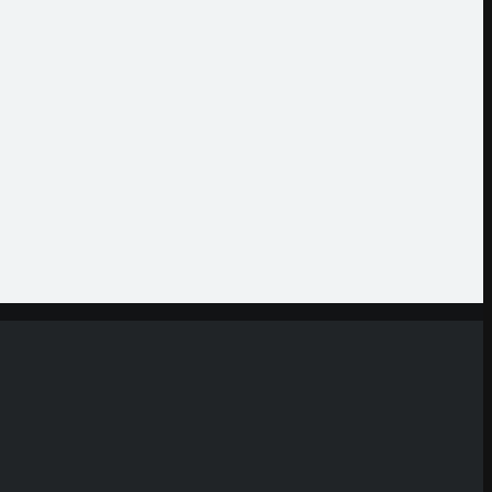
Suchen
Suchen
Neue Casinos
Prestige