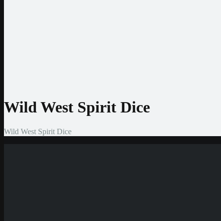
Aus
Wild West Spirit Dice
Wild West Spirit Dice