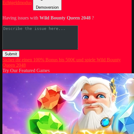
Echtgeldmodus
Demoversion
Having issues with
Wild Bounty Queen 2048
?
Submit
Sicher dir einen 100% Bonus bis 500€ und spiele Wild Bounty
Queen 2048
Try Our Featured Games