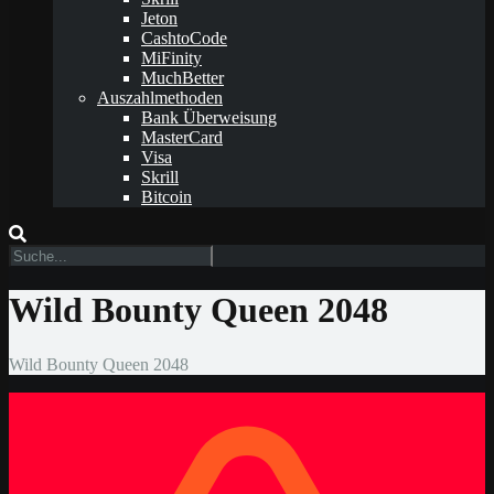
Jeton
CashtoCode
MiFinity
MuchBetter
Auszahlmethoden
Bank Überweisung
MasterCard
Visa
Skrill
Bitcoin
Wild Bounty Queen 2048
Wild Bounty Queen 2048