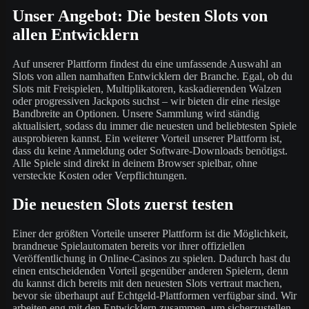
Unser Angebot: Die besten Slots von
allen Entwicklern
Auf unserer Plattform findest du eine umfassende Auswahl an
Slots von allen namhaften Entwicklern der Branche. Egal, ob du
Slots mit Freispielen, Multiplikatoren, kaskadierenden Walzen
oder progressiven Jackpots suchst – wir bieten dir eine riesige
Bandbreite an Optionen. Unsere Sammlung wird ständig
aktualisiert, sodass du immer die neuesten und beliebtesten Spiele
ausprobieren kannst. Ein weiterer Vorteil unserer Plattform ist,
dass du keine Anmeldung oder Software-Downloads benötigst.
Alle Spiele sind direkt in deinem Browser spielbar, ohne
versteckte Kosten oder Verpflichtungen.
Die neuesten Slots zuerst testen
Einer der größten Vorteile unserer Plattform ist die Möglichkeit,
brandneue Spielautomaten bereits vor ihrer offiziellen
Veröffentlichung in Online-Casinos zu spielen. Dadurch hast du
einen entscheidenden Vorteil gegenüber anderen Spielern, denn
du kannst dich bereits mit den neuesten Slots vertraut machen,
bevor sie überhaupt auf Echtgeld-Plattformen verfügbar sind. Wir
arbeiten eng mit den Entwicklern zusammen, um sicherzustellen,