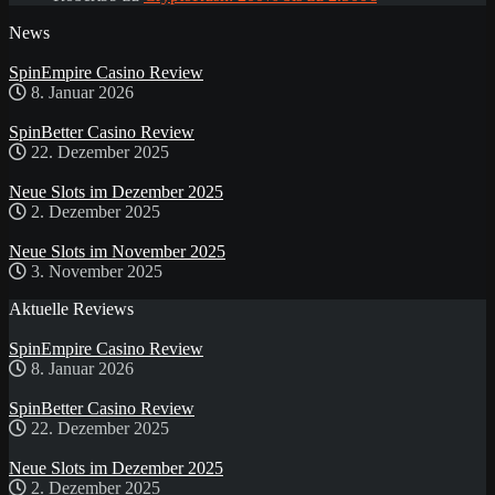
News
SpinEmpire Casino Review
8. Januar 2026
SpinBetter Casino Review
22. Dezember 2025
Neue Slots im Dezember 2025
2. Dezember 2025
Neue Slots im November 2025
3. November 2025
Aktuelle Reviews
SpinEmpire Casino Review
8. Januar 2026
SpinBetter Casino Review
22. Dezember 2025
Neue Slots im Dezember 2025
2. Dezember 2025