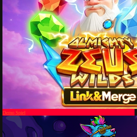
Demo Spiel