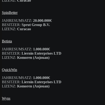
LIZENZ:
Curacao
SpinBetter
JAHRESUMSATZ:
20.000.000€
BESITZER:
Sprut Group B.V.
LIZENZ:
Curacao
Betista
JAHRESUMSATZ:
1.000.000€
BESITZER:
Liernin Enterprises LTD
LIZENZ:
Komoren (Anjouan)
QuickWin
JAHRESUMSATZ:
1.000.000€
BESITZER:
Liernin Enterprises LTD
LIZENZ:
Komoren (Anjouan)
Wyns