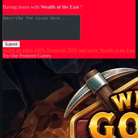
Having issues with
Wealth of the East
?
Submit
Sicher dir einen 100% Bonus bis 500€ und spiele Wealth of the East
Try Our Featured Games