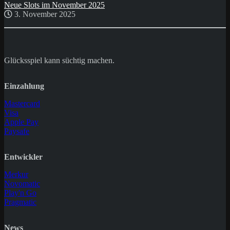
Neue Slots im November 2025
3. November 2025
Glücksspiel kann süchtig machen.
Einzahlung
Mastercard
Visa
Apple Pay
Paysafe
Entwickler
Merkur
Novomatic
Play'n Go
Pragmatic
News