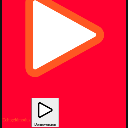
Echtgeldmodus
Demoversion