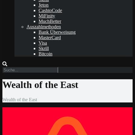
Jeton
CashtoCode
MiFinity
MuchBetter
Auszahlmethoden
Bank Überweisung
MasterCard
Visa
Skrill
Bitcoin
Wealth of the East
Wealth of the East