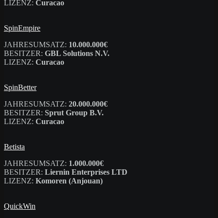
LIZENZ:
Curacao
SpinEmpire
JAHRESUMSATZ:
10.000.000€
BESITZER:
GBL Solutions N.V.
LIZENZ:
Curacao
SpinBetter
JAHRESUMSATZ:
20.000.000€
BESITZER:
Sprut Group B.V.
LIZENZ:
Curacao
Betista
JAHRESUMSATZ:
1.000.000€
BESITZER:
Liernin Enterprises LTD
LIZENZ:
Komoren (Anjouan)
QuickWin