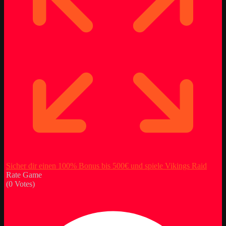
Sicher dir einen 100% Bonus bis 500€ und spiele Vikings Raid
Rate Game
(
0
Votes)