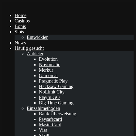
Home
Casinos
Bonis
Slots
Entwickler
News
Häufig gesucht
Anbieter
Evolution
Novomatic
Merkur
Gamomat
Pragmatic Play
Hacksaw Gaming
NoLimit City
Play’n GO
Big Time Gaming
Einzahlmethoden
Bank Überweisung
Paysafecard
MasterCard
Visa
Skrill