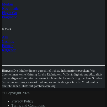
Merkur
Novomatic
Play'n Go
Pragmatic
News
Alle
Casinos
Partner
Ratgeber
Hinweis
Die Inhalte dienen ausschließlich zu Informationszwecken. Wir
übernehmen keine Haftung für die Richtigkeit, Vollständigkeit und Aktualität
der bereitgestellten Informationen. Glücksspiel kann süchtig machen. Spielen
Sie verantwortungsbewusst und nur, wenn Sie das gesetzliche Mindestalter
erreicht haben. Hilfe auf gambleaware.org
© Copyright 2024
Privacy Policy
Terms and Conditions