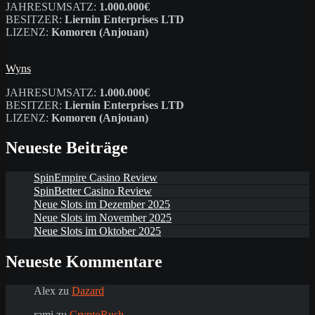
JAHRESUMSATZ:
1.000.000€
BESITZER:
Liernin Enterprises LTD
LIZENZ:
Komoren (Anjouan)
Wyns
JAHRESUMSATZ:
1.000.000€
BESITZER:
Liernin Enterprises LTD
LIZENZ:
Komoren (Anjouan)
Neueste Beiträge
SpinEmpire Casino Review
SpinBetter Casino Review
Neue Slots im Dezember 2025
Neue Slots im November 2025
Neue Slots im Oktober 2025
Neueste Kommentare
Alex
zu
Dazard
rami
zu
CryptoRush