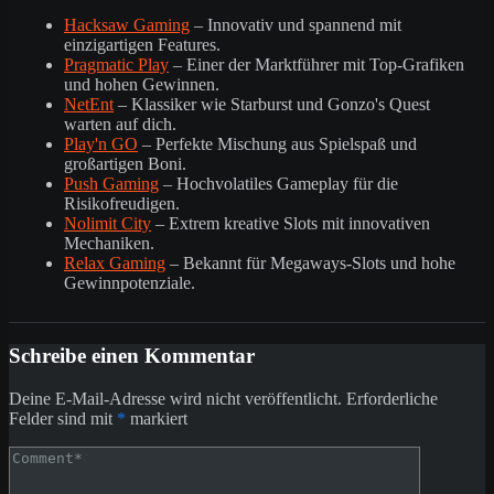
Hacksaw Gaming
– Innovativ und spannend mit
einzigartigen Features.
Pragmatic Play
– Einer der Marktführer mit Top-Grafiken
und hohen Gewinnen.
NetEnt
– Klassiker wie Starburst und Gonzo's Quest
warten auf dich.
Play'n GO
– Perfekte Mischung aus Spielspaß und
großartigen Boni.
Push Gaming
– Hochvolatiles Gameplay für die
Risikofreudigen.
Nolimit City
– Extrem kreative Slots mit innovativen
Mechaniken.
Relax Gaming
– Bekannt für Megaways-Slots und hohe
Gewinnpotenziale.
Schreibe einen Kommentar
Deine E-Mail-Adresse wird nicht veröffentlicht.
Erforderliche
Felder sind mit
*
markiert