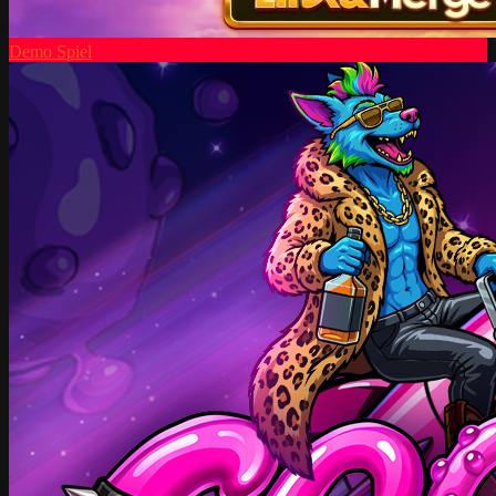
Demo Spiel