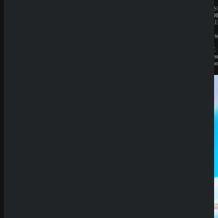
JAHRESUMSATZ:
JAHRES
1.000.000€
1.000.00
BESITZER:
BESITZE
Liernin
Liernin
Enterprises
Enterpri
LTD
LTD
LIZENZ:
LIZENZ:
Komoren
Komore
(Anjouan)
(Anjoua
Neueste
Beiträge
SpinEmpir
e Casino
Review
SpinBetter
Casino
Review
Neue
Slots im