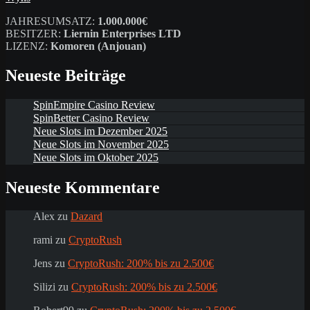
JAHRESUMSATZ:
1.000.000€
BESITZER:
Liernin Enterprises LTD
LIZENZ:
Komoren (Anjouan)
Neueste Beiträge
SpinEmpire Casino Review
SpinBetter Casino Review
Neue Slots im Dezember 2025
Neue Slots im November 2025
Neue Slots im Oktober 2025
Neueste Kommentare
Alex
zu
Dazard
rami
zu
CryptoRush
Jens
zu
CryptoRush: 200% bis zu 2.500€
Silizi
zu
CryptoRush: 200% bis zu 2.500€