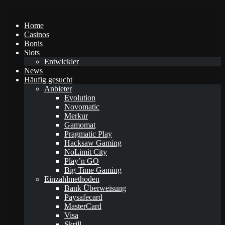
Home
Casinos
Bonis
Slots
Entwickler
News
Häufig gesucht
Anbieter
Evolution
Novomatic
Merkur
Gamomat
Pragmatic Play
Hacksaw Gaming
NoLimit City
Play’n GO
Big Time Gaming
Einzahlmethoden
Bank Überweisung
Paysafecard
MasterCard
Visa
Skrill