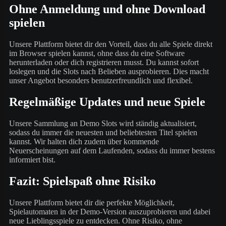
Ohne Anmeldung und ohne Download
spielen
Unsere Plattform bietet dir den Vorteil, dass du alle Spiele direkt
im Browser spielen kannst, ohne dass du eine Software
herunterladen oder dich registrieren musst. Du kannst sofort
loslegen und die Slots nach Belieben ausprobieren. Dies macht
unser Angebot besonders benutzerfreundlich und flexibel.
Regelmäßige Updates und neue Spiele
Unsere Sammlung an Demo Slots wird ständig aktualisiert,
sodass du immer die neuesten und beliebtesten Titel spielen
kannst. Wir halten dich zudem über kommende
Neuerscheinungen auf dem Laufenden, sodass du immer bestens
informiert bist.
Fazit: Spielspaß ohne Risiko
Unsere Plattform bietet dir die perfekte Möglichkeit,
Spielautomaten in der Demo-Version auszuprobieren und dabei
neue Lieblingsspiele zu entdecken. Ohne Risiko, ohne