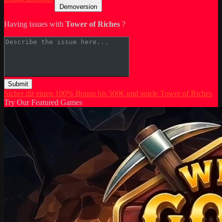
Demoversion
Having issues with
Tower of Riches
?
Submit
Sicher dir einen 100% Bonus bis 500€ und spiele Tower of Riches
Try Our Featured Games