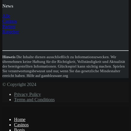
News
Alle
Casinos
Partner
Ratgeber
Hinweis
Die Inhalte dienen ausschließlich zu Informationszwecken. Wir
übernehmen keine Haftung für die Richtigkeit, Vollständigkeit und Aktualität
der bereitgestellten Informationen. Glücksspiel kann süchtig machen. Spielen
Sie verantwortungsbewusst und nur, wenn Sie das gesetzliche Mindestalter
erreicht haben. Hilfe auf gambleaware.org
© Copyright 2024
Privacy Policy
Terms and Conditions
Home
Casinos
Bonis