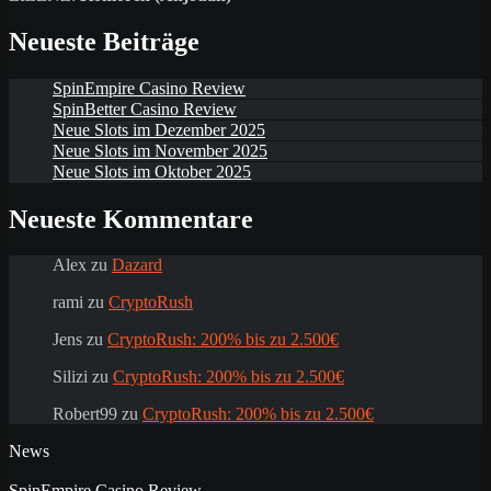
Neueste Beiträge
SpinEmpire Casino Review
SpinBetter Casino Review
Neue Slots im Dezember 2025
Neue Slots im November 2025
Neue Slots im Oktober 2025
Neueste Kommentare
Alex
zu
Dazard
rami
zu
CryptoRush
Jens
zu
CryptoRush: 200% bis zu 2.500€
Silizi
zu
CryptoRush: 200% bis zu 2.500€
Robert99
zu
CryptoRush: 200% bis zu 2.500€
News
SpinEmpire Casino Review