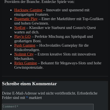
Providern der Branche. Entdecke Spiele von:
Hacksaw Gaming
– Innovativ und spannend mit
einzigartigen Features.
Pragmatic Play
– Einer der Marktführer mit Top-Grafiken
und hohen Gewinnen.
NetEnt
– Klassiker wie Starburst und Gonzo's Quest
warten auf dich.
Play'n GO
– Perfekte Mischung aus Spielspaß und
großartigen Boni.
Push Gaming
– Hochvolatiles Gameplay für die
Risikofreudigen.
Nolimit City
– Extrem kreative Slots mit innovativen
Mechaniken.
Relax Gaming
– Bekannt für Megaways-Slots und hohe
Gewinnpotenziale.
Schreibe einen Kommentar
Deine E-Mail-Adresse wird nicht veröffentlicht.
Erforderliche
Felder sind mit
*
markiert