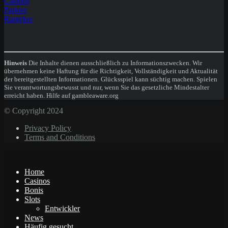
Casinos
Partner
Ratgeber
Hinweis
Die Inhalte dienen ausschließlich zu Informationszwecken. Wir
übernehmen keine Haftung für die Richtigkeit, Vollständigkeit und Aktualität
der bereitgestellten Informationen. Glücksspiel kann süchtig machen. Spielen
Sie verantwortungsbewusst und nur, wenn Sie das gesetzliche Mindestalter
erreicht haben. Hilfe auf gambleaware.org
© Copyright 2024
Privacy Policy
Terms and Conditions
Home
Casinos
Bonis
Slots
Entwickler
News
Häufig gesucht