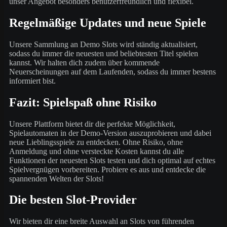
unser Angebot besonders benutzerfreundlich und flexibel.
Regelmäßige Updates und neue Spiele
Unsere Sammlung an Demo Slots wird ständig aktualisiert,
sodass du immer die neuesten und beliebtesten Titel spielen
kannst. Wir halten dich zudem über kommende
Neuerscheinungen auf dem Laufenden, sodass du immer bestens
informiert bist.
Fazit: Spielspaß ohne Risiko
Unsere Plattform bietet dir die perfekte Möglichkeit,
Spielautomaten in der Demo-Version auszuprobieren und dabei
neue Lieblingsspiele zu entdecken. Ohne Risiko, ohne
Anmeldung und ohne versteckte Kosten kannst du alle
Funktionen der neuesten Slots testen und dich optimal auf echtes
Spielvergnügen vorbereiten. Probiere es aus und entdecke die
spannenden Welten der Slots!
Die besten Slot-Provider
Wir bieten dir eine breite Auswahl an Slots von führenden