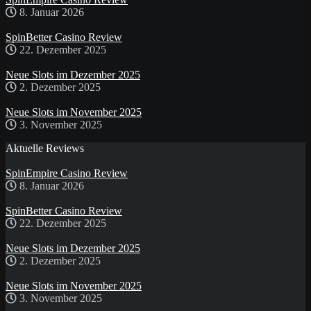
8. Januar 2026
SpinBetter Casino Review
22. Dezember 2025
Neue Slots im Dezember 2025
2. Dezember 2025
Neue Slots im November 2025
3. November 2025
Aktuelle Reviews
SpinEmpire Casino Review
8. Januar 2026
SpinBetter Casino Review
22. Dezember 2025
Neue Slots im Dezember 2025
2. Dezember 2025
Neue Slots im November 2025
3. November 2025