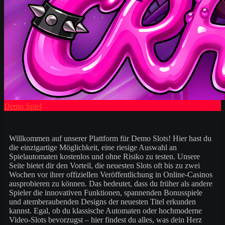
Demo Spiel
Willkommen auf unserer Plattform für Demo Slots! Hier hast du
die einzigartige Möglichkeit, eine riesige Auswahl an
Spielautomaten kostenlos und ohne Risiko zu testen. Unsere
Seite bietet dir den Vorteil, die neuesten Slots oft bis zu zwei
Wochen vor ihrer offiziellen Veröffentlichung in Online-Casinos
ausprobieren zu können. Das bedeutet, dass du früher als andere
Spieler die innovativen Funktionen, spannenden Bonusspiele
und atemberaubenden Designs der neuesten Titel erkunden
kannst. Egal, ob du klassische Automaten oder hochmoderne
Video-Slots bevorzugst – hier findest du alles, was dein Herz