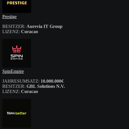
Prestige
BESITZER:
Aurevia IT Group
LIZENZ:
Curacao
SpinEmpire
JAHRESUMSATZ:
10.000.000€
BESITZER:
GBL Solutions N.V.
LIZENZ:
Curacao