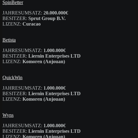
SpinBetter
JAHRESUMSATZ:
20.000.000€
BESITZER:
Sprut Group B.V.
LIZENZ:
Curacao
Betista
JAHRESUMSATZ:
1.000.000€
BESITZER:
Liernin Enterprises LTD
LIZENZ:
Komoren (Anjouan)
QuickWin
JAHRESUMSATZ:
1.000.000€
BESITZER:
Liernin Enterprises LTD
LIZENZ:
Komoren (Anjouan)
Wyns
JAHRESUMSATZ:
1.000.000€
BESITZER:
Liernin Enterprises LTD
LIZENZ:
Komoren (Anjouan)