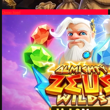
Demo Spiel