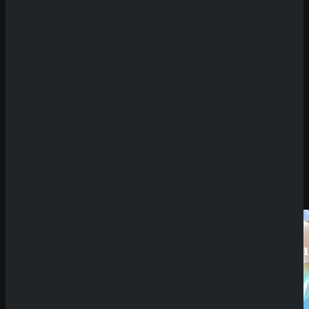
Review
SpinBetter
Casino
Echtgeldmodus
Review
Demoversion
Neue
Slots im
Having issues with
Super Charge the Reels
?
Dezember
2025
Neue
Slots im
November
2025
Neue
Submit
Slots im
Sicher dir einen 100% Bonus bis 500€ und spiele
Oktober
Super Charge the Reels
2025
Try Our Featured Games
Neueste
Kommenta
Alex
zu
Dazard