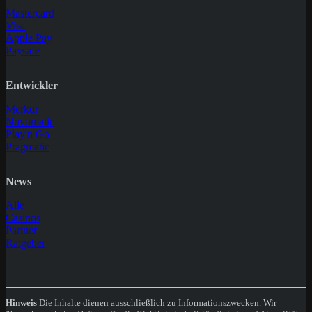
Mastercard
Visa
Apple Pay
Paysafe
Entwickler
Merkur
Novomatic
Play'n Go
Pragmatic
News
Alle
Casinos
Partner
Ratgeber
Hinweis
Die Inhalte dienen ausschließlich zu Informationszwecken. Wir