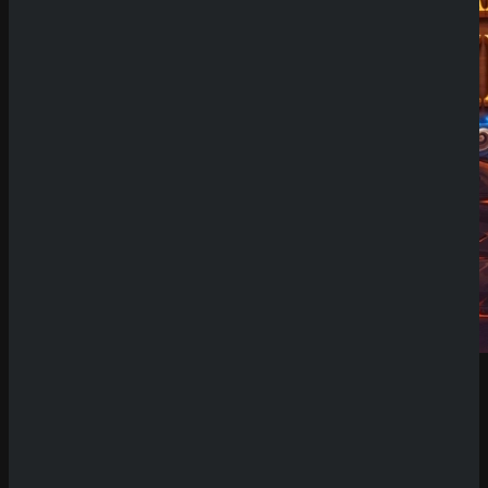
Demo Spiel
Willkommen auf unserer Plattform für Demo
Slots! Hier hast du die einzigartige Möglichkeit,
eine riesige Auswahl an Spielautomaten