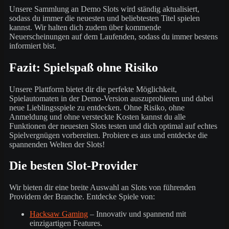
Unsere Sammlung an Demo Slots wird ständig aktualisiert,
sodass du immer die neuesten und beliebtesten Titel spielen
kannst. Wir halten dich zudem über kommende
Neuerscheinungen auf dem Laufenden, sodass du immer bestens
informiert bist.
Fazit: Spielspaß ohne Risiko
Unsere Plattform bietet dir die perfekte Möglichkeit,
Spielautomaten in der Demo-Version auszuprobieren und dabei
neue Lieblingsspiele zu entdecken. Ohne Risiko, ohne
Anmeldung und ohne versteckte Kosten kannst du alle
Funktionen der neuesten Slots testen und dich optimal auf echtes
Spielvergnügen vorbereiten. Probiere es aus und entdecke die
spannenden Welten der Slots!
Die besten Slot-Provider
Wir bieten dir eine breite Auswahl an Slots von führenden
Providern der Branche. Entdecke Spiele von:
Hacksaw Gaming
– Innovativ und spannend mit
einzigartigen Features.