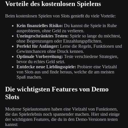
Vorteile des kostenlosen Spielens
Beim kostenlosen Spielen von Slots genießt du viele Vorteile:
Kein finanzielles Risiko:
Du kannst die Spiele in Ruhe
ausprobieren, ohne Geld zu verlieren.
Uneingeschränktes Testen:
Spiele so lange du möchtest,
ohne Begrenzungen oder Einzahlungspflichten.
Perfekt für Anfänger:
Lerne die Regeln, Funktionen und
Gewinnchancen ohne Druck kennen.
Optimale Vorbereitung:
Teste verschiedene Strategien,
bevor du echtes Geld setzt.
Entdecke neue Lieblingsspiele:
Probiere eine Vielzahl
von Slots aus und finde heraus, welche dir am meisten
Spaß machen.
Die wichtigsten Features von Demo
Slots
Moderne Spielautomaten haben eine Vielzahl von Funktionen,
die das Spielerlebnis noch spannender machen. Hier sind einige
der wichtigsten Features, die du in den Demo-Versionen testen
kannst: