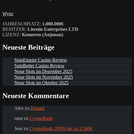
Wyns
JAHRESUMSATZ:
1.000.000€
BESITZER:
Liernin Enterprises LTD
LIZENZ:
Komoren (Anjouan)
Neueste Beiträge
SpinEmpire Casino Review
SpinBetter Casino Review
Neue Slots im Dezember 2025
Neue Slots im November 2025
Neue Slots im Oktober 2025
Neueste Kommentare
Alex
zu
Dazard
rami
zu
CryptoRush
Jens
zu
CryptoRush: 200% bis zu 2.500€