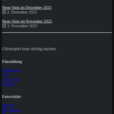
Neue Slots im Dezember 2025
2. Dezember 2025
Neue Slots im November 2025
3. November 2025
Glücksspiel kann süchtig machen.
Einzahlung
Mastercard
Visa
Apple Pay
Paysafe
Entwickler
Merkur
Novomatic