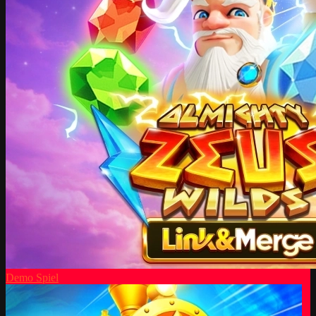
Demo Spiel