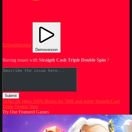
Echtgeldmodus
Demoversion
Having issues with
Straigth Cash Triple Double Spin
?
Submit
Sicher dir einen 100% Bonus bis 500€ und spiele Straigth Cash
Triple Double Spin
Try Our Featured Games