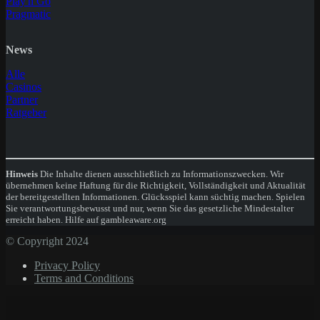
Play'n Go
Pragmatic
News
Alle
Casinos
Partner
Ratgeber
Hinweis
Die Inhalte dienen ausschließlich zu Informationszwecken. Wir
übernehmen keine Haftung für die Richtigkeit, Vollständigkeit und Aktualität
der bereitgestellten Informationen. Glücksspiel kann süchtig machen. Spielen
Sie verantwortungsbewusst und nur, wenn Sie das gesetzliche Mindestalter
erreicht haben. Hilfe auf gambleaware.org
© Copyright 2024
Privacy Policy
Terms and Conditions