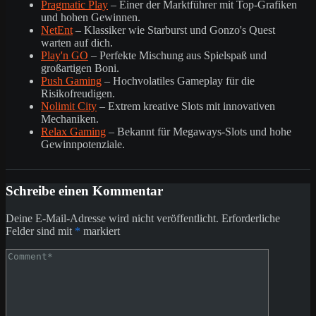
Pragmatic Play
– Einer der Marktführer mit Top-Grafiken
und hohen Gewinnen.
NetEnt
– Klassiker wie Starburst und Gonzo's Quest
warten auf dich.
Play'n GO
– Perfekte Mischung aus Spielspaß und
großartigen Boni.
Push Gaming
– Hochvolatiles Gameplay für die
Risikofreudigen.
Nolimit City
– Extrem kreative Slots mit innovativen
Mechaniken.
Relax Gaming
– Bekannt für Megaways-Slots und hohe
Gewinnpotenziale.
Schreibe einen Kommentar
Deine E-Mail-Adresse wird nicht veröffentlicht.
Erforderliche
Felder sind mit
*
markiert