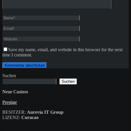
Save my name, email, and website in this browser for the next
time I comment.
Suchen
Suchen
Neue Casinos
Prestige
BESITZER:
Aurevia IT Group
LIZENZ:
Curacao