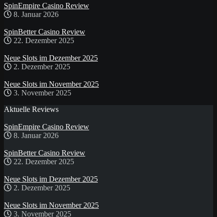
SpinEmpire Casino Review
8. Januar 2026
SpinBetter Casino Review
22. Dezember 2025
Neue Slots im Dezember 2025
2. Dezember 2025
Neue Slots im November 2025
3. November 2025
Aktuelle Reviews
SpinEmpire Casino Review
8. Januar 2026
SpinBetter Casino Review
22. Dezember 2025
Neue Slots im Dezember 2025
2. Dezember 2025
Neue Slots im November 2025
3. November 2025