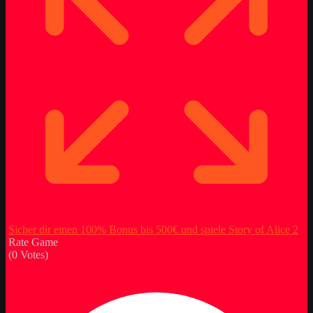
Sicher dir einen 100% Bonus bis 500€ und spiele Story of Alice 2
Rate Game
(
0
Votes)