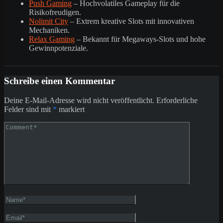
Push Gaming
– Hochvolatiles Gameplay für die
Risikofreudigen.
Nolimit City
– Extrem kreative Slots mit innovativen
Mechaniken.
Relax Gaming
– Bekannt für Megaways-Slots und hohe
Gewinnpotenziale.
Schreibe einen Kommentar
Deine E-Mail-Adresse wird nicht veröffentlicht.
Erforderliche
Felder sind mit
*
markiert