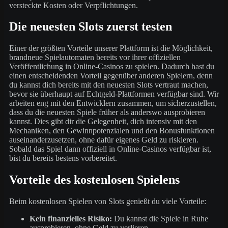
versteckte Kosten oder Verpflichtungen.
Die neuesten Slots zuerst testen
Einer der größten Vorteile unserer Plattform ist die Möglichkeit,
brandneue Spielautomaten bereits vor ihrer offiziellen
Veröffentlichung in Online-Casinos zu spielen. Dadurch hast du
einen entscheidenden Vorteil gegenüber anderen Spielern, denn
du kannst dich bereits mit den neuesten Slots vertraut machen,
bevor sie überhaupt auf Echtgeld-Plattformen verfügbar sind. Wir
arbeiten eng mit den Entwicklern zusammen, um sicherzustellen,
dass du die neuesten Spiele früher als anderswo ausprobieren
kannst. Dies gibt dir die Gelegenheit, dich intensiv mit den
Mechaniken, den Gewinnpotenzialen und den Bonusfunktionen
auseinanderzusetzen, ohne dafür eigenes Geld zu riskieren.
Sobald das Spiel dann offiziell in Online-Casinos verfügbar ist,
bist du bereits bestens vorbereitet.
Vorteile des kostenlosen Spielens
Beim kostenlosen Spielen von Slots genießt du viele Vorteile:
Kein finanzielles Risiko:
Du kannst die Spiele in Ruhe
ausprobieren, ohne Geld zu verlieren.