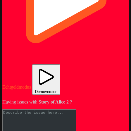
Echtgeldmodus
Demoversion
Having issues with
Story of Alice 2
?