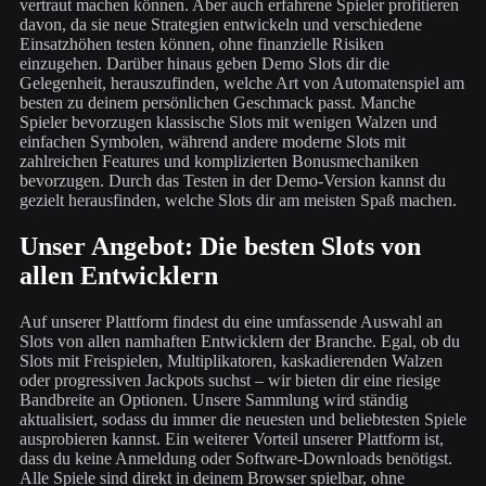
vertraut machen können. Aber auch erfahrene Spieler profitieren
davon, da sie neue Strategien entwickeln und verschiedene
Einsatzhöhen testen können, ohne finanzielle Risiken
einzugehen. Darüber hinaus geben Demo Slots dir die
Gelegenheit, herauszufinden, welche Art von Automatenspiel am
besten zu deinem persönlichen Geschmack passt. Manche
Spieler bevorzugen klassische Slots mit wenigen Walzen und
einfachen Symbolen, während andere moderne Slots mit
zahlreichen Features und komplizierten Bonusmechaniken
bevorzugen. Durch das Testen in der Demo-Version kannst du
gezielt herausfinden, welche Slots dir am meisten Spaß machen.
Unser Angebot: Die besten Slots von
allen Entwicklern
Auf unserer Plattform findest du eine umfassende Auswahl an
Slots von allen namhaften Entwicklern der Branche. Egal, ob du
Slots mit Freispielen, Multiplikatoren, kaskadierenden Walzen
oder progressiven Jackpots suchst – wir bieten dir eine riesige
Bandbreite an Optionen. Unsere Sammlung wird ständig
aktualisiert, sodass du immer die neuesten und beliebtesten Spiele
ausprobieren kannst. Ein weiterer Vorteil unserer Plattform ist,
dass du keine Anmeldung oder Software-Downloads benötigst.
Alle Spiele sind direkt in deinem Browser spielbar, ohne