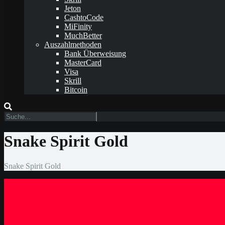
Jeton
CashtoCode
MiFinity
MuchBetter
Auszahlmethoden
Bank Überweisung
MasterCard
Visa
Skrill
Bitcoin
Snake Spirit Gold
Snake Spirit Gold