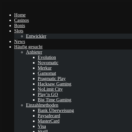
Home
Casinos
Bonis
Slots
Entwickler
News
Häufig gesucht
Anbieter
Evolution
Novomatic
Merkur
Gamomat
Pragmatic Play
Hacksaw Gaming
NoLimit City
Play’n GO
Big Time Gaming
Einzahlmethoden
Bank Überweisung
Paysafecard
MasterCard
Visa
Skrill