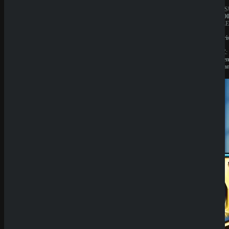
JAHRESUMSATZ:
JAHRES
1.000.000€
1.000.00
BESITZER:
BESITZE
Liernin
Liernin
Enterprises
Enterpri
LTD
LTD
LIZENZ:
LIZENZ:
Komoren
Komore
(Anjouan)
(Anjoua
Neueste
Beiträge
SpinEmpir
e Casino
Review
SpinBetter
Casino
Review
Neue
Slots im