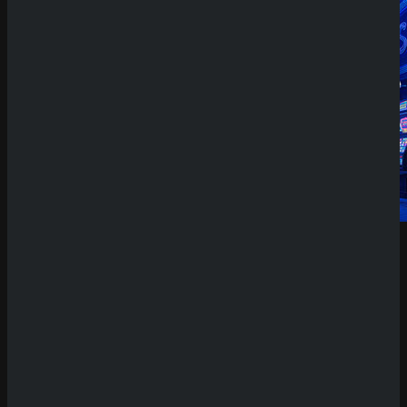
Demo Spiel
Willkommen auf unserer Plattform für Demo
Slots! Hier hast du die einzigartige Möglichkeit,
eine riesige Auswahl an Spielautomaten
kostenlos und ohne Risiko zu testen. Unsere
Seite bietet dir den Vorteil, die neuesten Slots
oft bis zu zwei Wochen vor ihrer offiziellen
Veröffentlichung in Online-Casinos
ausprobieren zu können. Das bedeutet, dass du