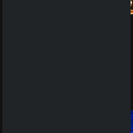
Demo Spiel
Demo Spiel