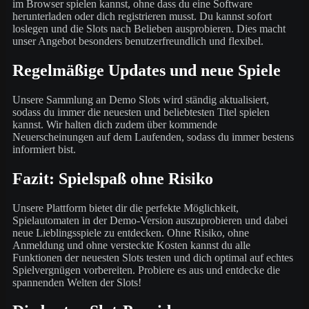
im Browser spielen kannst, ohne dass du eine Software
herunterladen oder dich registrieren musst. Du kannst sofort
loslegen und die Slots nach Belieben ausprobieren. Dies macht
unser Angebot besonders benutzerfreundlich und flexibel.
Regelmäßige Updates und neue Spiele
Unsere Sammlung an Demo Slots wird ständig aktualisiert,
sodass du immer die neuesten und beliebtesten Titel spielen
kannst. Wir halten dich zudem über kommende
Neuerscheinungen auf dem Laufenden, sodass du immer bestens
informiert bist.
Fazit: Spielspaß ohne Risiko
Unsere Plattform bietet dir die perfekte Möglichkeit,
Spielautomaten in der Demo-Version auszuprobieren und dabei
neue Lieblingsspiele zu entdecken. Ohne Risiko, ohne
Anmeldung und ohne versteckte Kosten kannst du alle
Funktionen der neuesten Slots testen und dich optimal auf echtes
Spielvergnügen vorbereiten. Probiere es aus und entdecke die
spannenden Welten der Slots!