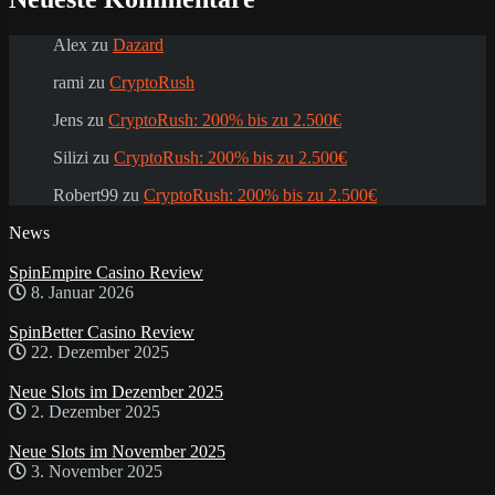
Alex
zu
Dazard
rami
zu
CryptoRush
Jens
zu
CryptoRush: 200% bis zu 2.500€
Silizi
zu
CryptoRush: 200% bis zu 2.500€
Robert99
zu
CryptoRush: 200% bis zu 2.500€
News
SpinEmpire Casino Review
8. Januar 2026
SpinBetter Casino Review
22. Dezember 2025
Neue Slots im Dezember 2025
2. Dezember 2025
Neue Slots im November 2025
3. November 2025