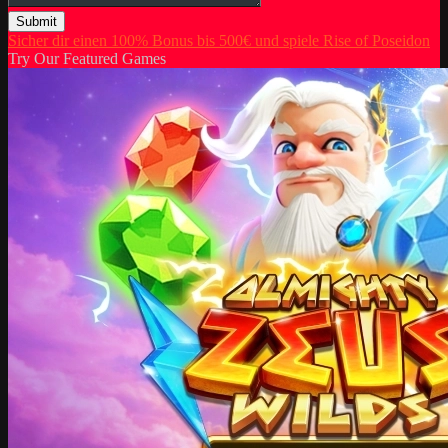
Submit
Sicher dir einen 100% Bonus bis 500€ und spiele Rise of Poseidon
Try Our Featured Games