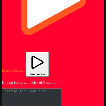
Echtgeldmodus
Demoversion
Having issues with
Rise of Poseidon
?