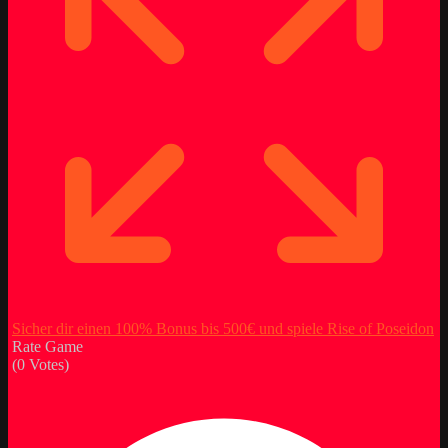
Sicher dir einen 100% Bonus bis 500€ und spiele Rise of Poseidon
Rate Game
(
0
Votes)