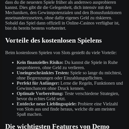
dass du die neuesten Spiele früher als anderswo ausprobieren
kannst. Dies gibt dir die Gelegenheit, dich intensiv mit den
Mechaniken, den Gewinnpotenzialen und den Bonusfunktionen
auseinanderzusetzen, ohne dafür eigenes Geld zu riskieren.
Sobald das Spiel dann offiziell in Online-Casinos verfügbar ist,
bist du bereits bestens vorbereitet.
Vorteile des kostenlosen Spielens
Beim kostenlosen Spielen von Slots genießt du viele Vorteile:
Kein finanzielles Risiko:
Du kannst die Spiele in Ruhe
ausprobieren, ohne Geld zu verlieren.
Uneingeschränktes Testen:
Spiele so lange du möchtest,
ohne Begrenzungen oder Einzahlungspflichten.
Perfekt für Anfänger:
Lerne die Regeln, Funktionen und
Gewinnchancen ohne Druck kennen.
Optimale Vorbereitung:
Teste verschiedene Strategien,
bevor du echtes Geld setzt.
Entdecke neue Lieblingsspiele:
Probiere eine Vielzahl
von Slots aus und finde heraus, welche dir am meisten
Spaß machen.
Die wichtigsten Features von Demo