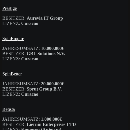
Prestige
BESITZER:
Aurevia IT Group
LIZENZ:
Curacao
SpinEmpire
JAHRESUMSATZ:
10.000.000€
BESITZER:
GBL Solutions N.V.
LIZENZ:
Curacao
SpinBetter
JAHRESUMSATZ:
20.000.000€
BESITZER:
Sprut Group B.V.
LIZENZ:
Curacao
Betista
JAHRESUMSATZ:
1.000.000€
BESITZER:
Liernin Enterprises LTD
LIZENZ:
Komoren (Anjouan)