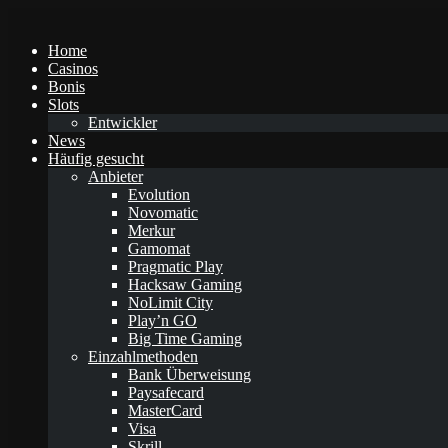
Home
Casinos
Bonis
Slots
Entwickler
News
Häufig gesucht
Anbieter
Evolution
Novomatic
Merkur
Gamomat
Pragmatic Play
Hacksaw Gaming
NoLimit City
Play’n GO
Big Time Gaming
Einzahlmethoden
Bank Überweisung
Paysafecard
MasterCard
Visa
Skrill