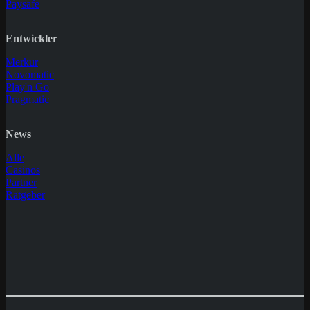
Paysafe
Entwickler
Merkur
Novomatic
Play'n Go
Pragmatic
News
Alle
Casinos
Partner
Ratgeber