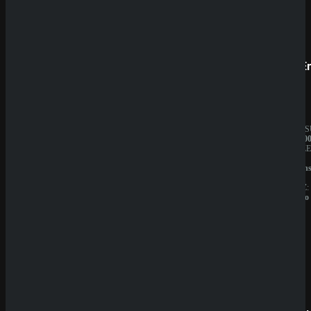
Prestige
SpinE
BESITZER:
JAHRES
Aurevia
10.000.0
IT
BESITZE
Group
GBL
LIZENZ:
Solution
Curacao
N.V.
LIZENZ:
Curacao