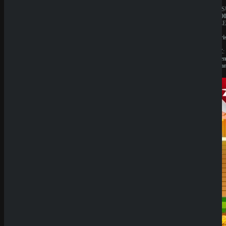
JAHRESUMSATZ:
JAHRES
1.000.000€
1.000.00
BESITZER:
BESITZE
Liernin
Liernin
Enterprises
Enterpri
LTD
LTD
LIZENZ:
LIZENZ:
Komoren
Komore
(Anjouan)
(Anjoua
Neueste
Beiträge
SpinEmpir
e Casino
Review
SpinBetter
Casino
Review
Neue
Slots im