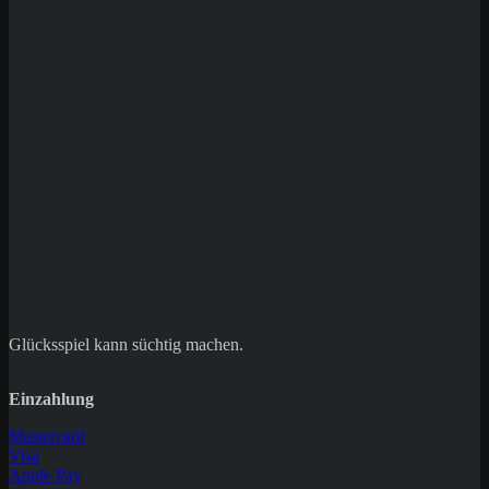
Save my name, email, and website in this
browser for the next time I comment.
Glücksspiel kann süchtig machen.
Einzahlung
Mastercard
Visa
Apple Pay