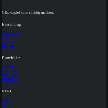
Glücksspiel kann süchtig machen.
Einzahlung
Mastercard
Visa
Apple Pay
Paysafe
Entwickler
Merkur
Novomatic
Play'n Go
Pragmatic
News
Alle
Casinos
Partner