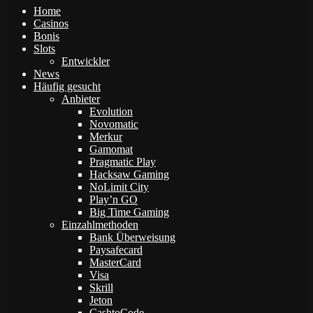
Home
Casinos
Bonis
Slots
Entwickler
News
Häufig gesucht
Anbieter
Evolution
Novomatic
Merkur
Gamomat
Pragmatic Play
Hacksaw Gaming
NoLimit City
Play’n GO
Big Time Gaming
Einzahlmethoden
Bank Überweisung
Paysafecard
MasterCard
Visa
Skrill
Jeton
CashtoCode