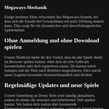
Megaways-Mechanik
Einige moderne Slots verwenden das Megaways-System, bei
dem sich die Anzahl der Gewinnlinien mit jeder Drehung ändern
kann. Dies sorgt für ein dynamisches und abwechslungsreiches
Spielerlebnis.
Ohne Anmeldung und ohne Download
spielen
Unsere Plattform bietet dir den Vorteil, dass du alle Spiele direkt
im Browser spielen kannst, ohne dass du eine Software
herunterladen oder dich registrieren musst. Du kannst sofort
loslegen und die Slots nach Belieben ausprobieren. Dies macht
unser Angebot besonders benutzerfreundlich und flexibel.
Regelmäßige Updates und neue Spiele
Unsere Sammlung an Demo Slots wird ständig aktualisiert,
sodass du immer die neuesten und beliebtesten Titel spielen
kannst. Wir halten dich zudem über kommende
Neuerscheinungen auf dem Laufenden, sodass du immer bestens