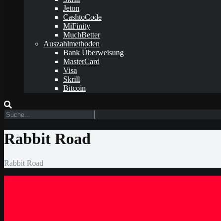
Jeton
CashtoCode
MiFinity
MuchBetter
Auszahlmethoden
Bank Überweisung
MasterCard
Visa
Skrill
Bitcoin
Rabbit Road
Rabbit Road