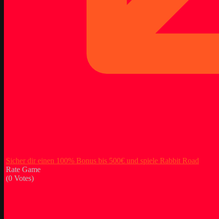
Sicher dir einen 100% Bonus bis 500€ und spiele Rabbit Road
Rate Game
(
0
Votes)