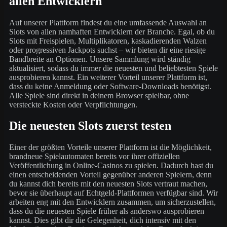
allen Entwicklern
Auf unserer Plattform findest du eine umfassende Auswahl an
Slots von allen namhaften Entwicklern der Branche. Egal, ob du
Slots mit Freispielen, Multiplikatoren, kaskadierenden Walzen
oder progressiven Jackpots suchst – wir bieten dir eine riesige
Bandbreite an Optionen. Unsere Sammlung wird ständig
aktualisiert, sodass du immer die neuesten und beliebtesten Spiele
ausprobieren kannst. Ein weiterer Vorteil unserer Plattform ist,
dass du keine Anmeldung oder Software-Downloads benötigst.
Alle Spiele sind direkt in deinem Browser spielbar, ohne
versteckte Kosten oder Verpflichtungen.
Die neuesten Slots zuerst testen
Einer der größten Vorteile unserer Plattform ist die Möglichkeit,
brandneue Spielautomaten bereits vor ihrer offiziellen
Veröffentlichung in Online-Casinos zu spielen. Dadurch hast du
einen entscheidenden Vorteil gegenüber anderen Spielern, denn
du kannst dich bereits mit den neuesten Slots vertraut machen,
bevor sie überhaupt auf Echtgeld-Plattformen verfügbar sind. Wir
arbeiten eng mit den Entwicklern zusammen, um sicherzustellen,
dass du die neuesten Spiele früher als anderswo ausprobieren
kannst. Dies gibt dir die Gelegenheit, dich intensiv mit den