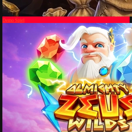
Demo Spiel