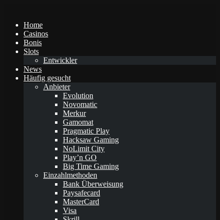
Home
Casinos
Bonis
Slots
Entwickler
News
Häufig gesucht
Anbieter
Evolution
Novomatic
Merkur
Gamomat
Pragmatic Play
Hacksaw Gaming
NoLimit City
Play’n GO
Big Time Gaming
Einzahlmethoden
Bank Überweisung
Paysafecard
MasterCard
Visa
Skrill