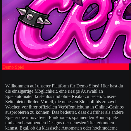
Demo Spiel
Willkommen auf unserer Plattform für Demo Slots! Hier hast du
die einzigartige Möglichkeit, eine riesige Auswahl an
Spielautomaten kostenlos und ohne Risiko zu testen. Unsere
Seite bietet dir den Vorteil, die neuesten Slots oft bis zu zwei
Wochen vor ihrer offiziellen Veröffentlichung in Online-Casinos
ausprobieren zu können. Das bedeutet, dass du früher als andere
Spieler die innovativen Funktionen, spannenden Bonusspiele
und atemberaubenden Designs der neuesten Titel erkunden
kannst. Egal, ob du klassische Automaten oder hochmoderne