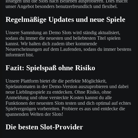
loslegen und die Slots nach Belieben ausprobieren. Dies macht
unser Angebot besonders benutzerfreundlich und flexibel.
Regelmäßige Updates und neue Spiele
Unsere Sammlung an Demo Slots wird ständig aktualisiert,
sodass du immer die neuesten und beliebtesten Titel spielen
kannst. Wir halten dich zudem über kommende
Neuerscheinungen auf dem Laufenden, sodass du immer bestens
informiert bist.
Fazit: Spielspaß ohne Risiko
Unsere Plattform bietet dir die perfekte Möglichkeit,
Spielautomaten in der Demo-Version auszuprobieren und dabei
neue Lieblingsspiele zu entdecken. Ohne Risiko, ohne
Anmeldung und ohne versteckte Kosten kannst du alle
Funktionen der neuesten Slots testen und dich optimal auf echtes
Spielvergnügen vorbereiten. Probiere es aus und entdecke die
spannenden Welten der Slots!
Die besten Slot-Provider