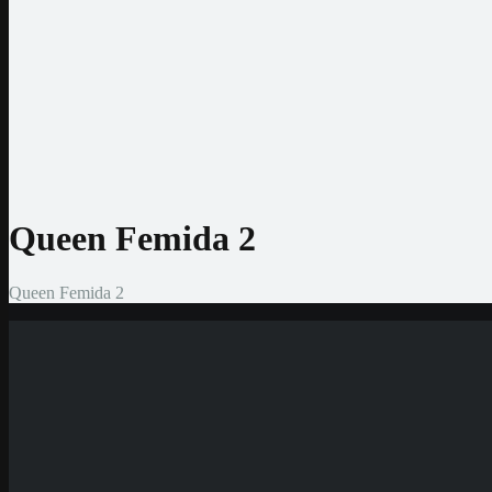
Aus
Queen Femida 2
Queen Femida 2