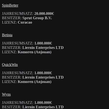
SpinBetter
JAHRESUMSATZ:
20.000.000€
BESITZER:
Sprut Group B.V.
LIZENZ:
Curacao
Betista
JAHRESUMSATZ:
1.000.000€
BESITZER:
Liernin Enterprises LTD
LIZENZ:
Komoren (Anjouan)
QuickWin
JAHRESUMSATZ:
1.000.000€
BESITZER:
Liernin Enterprises LTD
LIZENZ:
Komoren (Anjouan)
Wyns
JAHRESUMSATZ:
1.000.000€
BESITZER:
Liernin Enterprises LTD