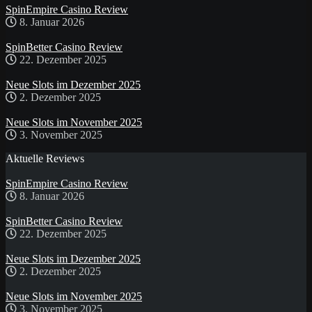
SpinEmpire Casino Review
8. Januar 2026
SpinBetter Casino Review
22. Dezember 2025
Neue Slots im Dezember 2025
2. Dezember 2025
Neue Slots im November 2025
3. November 2025
Aktuelle Reviews
SpinEmpire Casino Review
8. Januar 2026
SpinBetter Casino Review
22. Dezember 2025
Neue Slots im Dezember 2025
2. Dezember 2025
Neue Slots im November 2025
3. November 2025