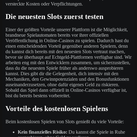
versteckte Kosten oder Verpflichtungen.
Die neuesten Slots zuerst testen
Einer der größten Vorteile unserer Plattform ist die Möglichkeit,
brandneue Spielautomaten bereits vor ihrer offiziellen
Veröffentlichung in Online-Casinos zu spielen. Dadurch hast du
einen entscheidenden Vorteil gegenüber anderen Spielern, denn
du kannst dich bereits mit den neuesten Slots vertraut machen,
bevor sie überhaupt auf Echtgeld-Plattformen verfügbar sind. Wir
arbeiten eng mit den Entwicklern zusammen, um sicherzustellen,
dass du die neuesten Spiele früher als anderswo ausprobieren
kannst. Dies gibt dir die Gelegenheit, dich intensiv mit den
Mechaniken, den Gewinnpotenzialen und den Bonusfunktionen
auseinanderzusetzen, ohne dafür eigenes Geld zu riskieren.
Sobald das Spiel dann offiziell in Online-Casinos verfügbar ist,
bist du bereits bestens vorbereitet.
Vorteile des kostenlosen Spielens
Beim kostenlosen Spielen von Slots genießt du viele Vorteile:
Kein finanzielles Risiko:
Du kannst die Spiele in Ruhe