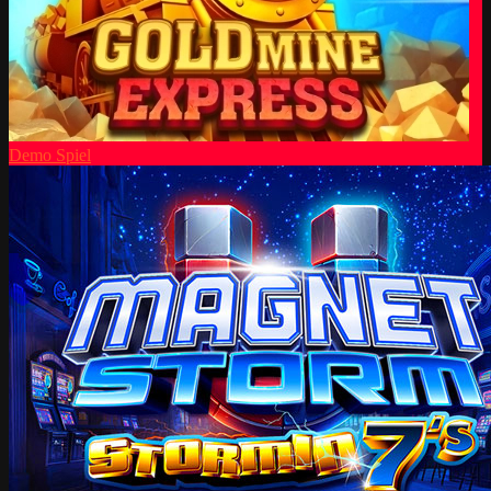
Demo Spiel