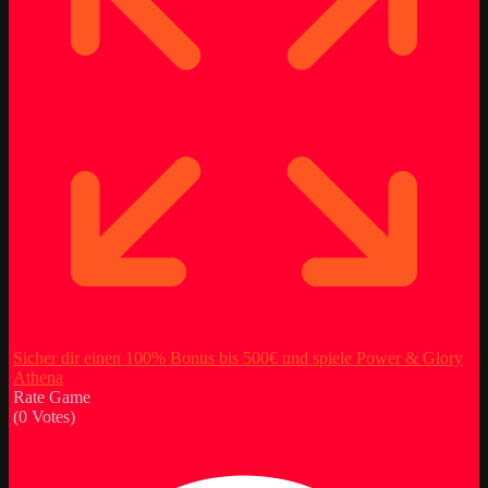
Sicher dir einen 100% Bonus bis 500€ und spiele Power & Glory
Athena
Rate Game
(
0
Votes)