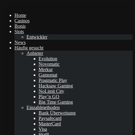
Home
Casinos
Bonis
Slots
Entwickler
News
Häufig gesucht
Anbieter
Evolution
Novomatic
Merkur
Gamomat
Pragmatic Play
Hacksaw Gaming
NoLimit City
Play’n GO
Big Time Gaming
Einzahlmethoden
Bank Überweisung
Paysafecard
MasterCard
Visa
Skrill