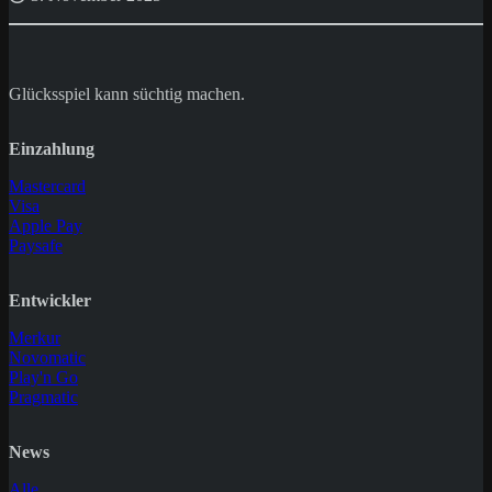
Glücksspiel kann süchtig machen.
Einzahlung
Mastercard
Visa
Apple Pay
Paysafe
Entwickler
Merkur
Novomatic
Play'n Go
Pragmatic
News
Alle