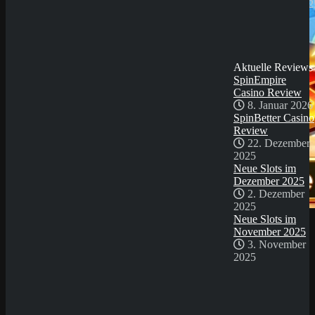
2. Dezember 202
Neue Slots im
November 2025
3. November
2025
Aktuelle Reviews
SpinEmpire
Casino Review
8. Januar 2026
SpinBetter Casino
Review
22. Dezember
2025
Neue Slots im
Dezember 2025
2. Dezember
2025
Demo Spiel
Neue Slots im
November 2025
3. November
2025