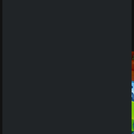
Demo Spiel