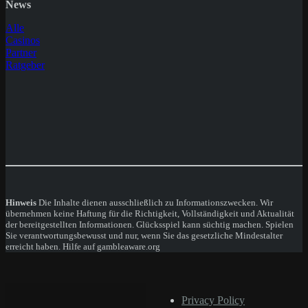
News
Alle
Casinos
Partner
Ratgeber
Hinweis
Die Inhalte dienen ausschließlich zu Informationszwecken. Wir
übernehmen keine Haftung für die Richtigkeit, Vollständigkeit und Aktualität
der bereitgestellten Informationen. Glücksspiel kann süchtig machen. Spielen
Sie verantwortungsbewusst und nur, wenn Sie das gesetzliche Mindestalter
erreicht haben. Hilfe auf gambleaware.org
© Copyright 2024
Privacy Policy