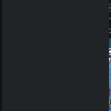
JAHRESUMSATZ:
JAHRES
1.000.000€
1.000.00
BESITZER:
BESITZE
Liernin
Liernin
Enterprises
Enterpri
LTD
LTD
LIZENZ:
LIZENZ:
Komoren
Komore
(Anjouan)
(Anjoua
Neueste
Beiträge
SpinEmpir
e Casino
Review
SpinBetter
Casino
Review
Neue
Slots im