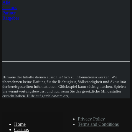
Alle
Casinos
Partner
Ratgeber
Hinweis
Die Inhalte dienen ausschließlich zu Informationszwecken. Wir
übernehmen keine Haftung für die Richtigkeit, Vollständigkeit und Aktualität
der bereitgestellten Informationen. Glücksspiel kann süchtig machen. Spielen
Sie verantwortungsbewusst und nur, wenn Sie das gesetzliche Mindestalter
erreicht haben. Hilfe auf gambleaware.org
© Copyright 2024
Privacy Policy
Home
Terms and Conditions
Casinos