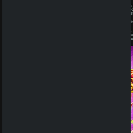
JAHRESUMSATZ:
JAHRES
1.000.000€
1.000.00
BESITZER:
BESITZE
Liernin
Liernin
Enterprises
Enterpri
LTD
LTD
LIZENZ:
LIZENZ:
Komoren
Komore
(Anjouan)
(Anjoua
Neueste
Beiträge
SpinEmpir
e Casino
Review
SpinBetter
Casino
Review
Neue
Slots im