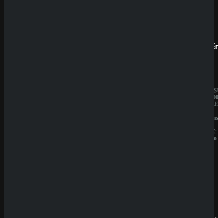
Prestige
SpinE
BESITZER:
JAHRES
Aurevia
10.000.0
IT
BESITZE
Group
GBL
LIZENZ:
Solution
Curacao
N.V.
LIZENZ:
Curacao