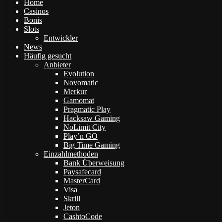
Home
Casinos
Bonis
Slots
Entwickler
News
Häufig gesucht
Anbieter
Evolution
Novomatic
Merkur
Gamomat
Pragmatic Play
Hacksaw Gaming
NoLimit City
Play’n GO
Big Time Gaming
Einzahlmethoden
Bank Überweisung
Paysafecard
MasterCard
Visa
Skrill
Jeton
CashtoCode