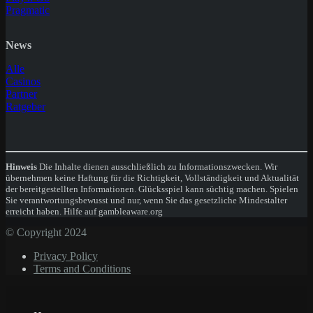
Pragmatic
News
Alle
Casinos
Partner
Ratgeber
Hinweis
Die Inhalte dienen ausschließlich zu Informationszwecken. Wir
übernehmen keine Haftung für die Richtigkeit, Vollständigkeit und Aktualität
der bereitgestellten Informationen. Glücksspiel kann süchtig machen. Spielen
Sie verantwortungsbewusst und nur, wenn Sie das gesetzliche Mindestalter
erreicht haben. Hilfe auf gambleaware.org
© Copyright 2024
Privacy Policy
Terms and Conditions