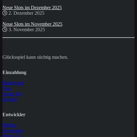
Neue Slots im Dezember 2025
2. Dezember 2025
Neue Slots im November 2025
3. November 2025
Glücksspiel kann süchtig machen.
Einzahlung
Mastercard
Visa
Apple Pay
Paysafe
Entwickler
Merkur
Novomatic
Play'n Go