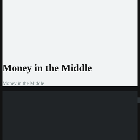
Jeton
CashtoCode
MiFinity
MuchBetter
Auszahlmethoden
Bank Überweisung
MasterCard
Visa
Skrill
Bitcoin
Money in the Middle
Money in the Middle
Suchen
Neue Casinos