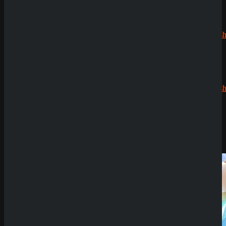
zu 2.500€
Silizi
zu
Echtgeldmodus
CryptoRush
Demoversion
200% bis
zu 2.500€
Having issues with
Money in the Middle
?
Robert99
zu
CryptoRush
200% bis
zu 2.500€
Submit
Sicher dir einen 100% Bonus bis 500€ und spiele
News
Money in the Middle
SpinEmpire Casino
Try Our Featured Games
Review
8. Januar 2026
SpinBetter Casino
Review
22. Dezember
2025
Neue Slots im
Dezember 2025