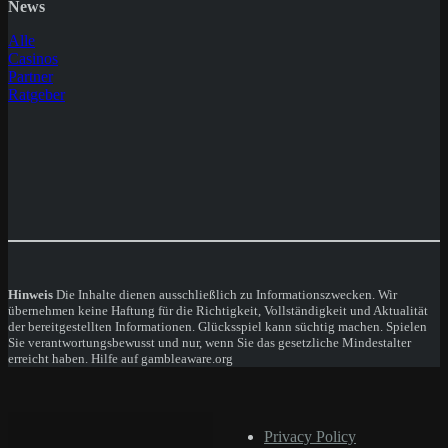
News
Alle
Casinos
Partner
Ratgeber
Hinweis
Die Inhalte dienen ausschließlich zu Informationszwecken. Wir
übernehmen keine Haftung für die Richtigkeit, Vollständigkeit und Aktualität
der bereitgestellten Informationen. Glücksspiel kann süchtig machen. Spielen
Sie verantwortungsbewusst und nur, wenn Sie das gesetzliche Mindestalter
erreicht haben. Hilfe auf gambleaware.org
© Copyright 2024
Privacy Policy