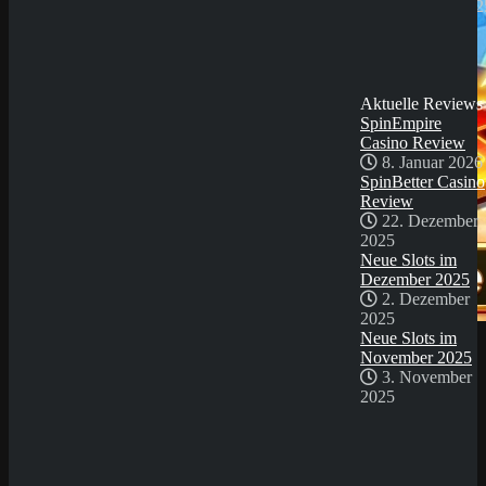
2. Dezember 202
Neue Slots im
November 2025
3. November
2025
Aktuelle Reviews
SpinEmpire
Casino Review
8. Januar 2026
SpinBetter Casino
Review
22. Dezember
2025
Neue Slots im
Dezember 2025
2. Dezember
2025
Demo Spiel
Neue Slots im
November 2025
3. November
2025