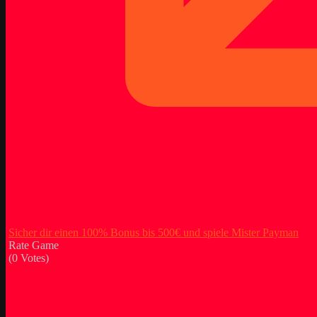
Sicher dir einen 100% Bonus bis 500€ und spiele Mister Payman
Rate Game
(
0
Votes)