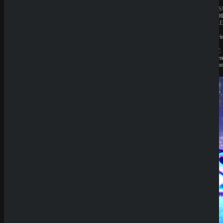
JAHRESUMSATZ:
JAHRES
1.000.000€
1.000.00
BESITZER:
BESITZE
Liernin
Liernin
Enterprises
Enterpri
LTD
LTD
LIZENZ:
LIZENZ:
Komoren
Komore
(Anjouan)
(Anjoua
Neueste
Beiträge
SpinEmpir
e Casino
Review
SpinBetter
Casino
Review
Neue
Slots im