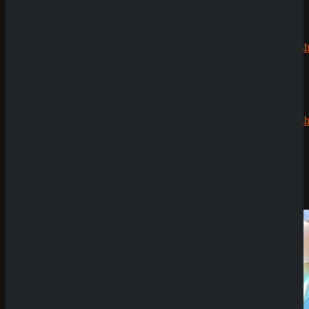
zu 2.500€
Silizi
zu
Echtgeldmodus
CryptoRush
Demoversion
200% bis
zu 2.500€
Having issues with
Merlin's Magical Mayhem
?
Robert99
zu
CryptoRush
200% bis
zu 2.500€
Submit
Sicher dir einen 100% Bonus bis 500€ und spiele
News
Merlin's Magical Mayhem
SpinEmpire Casino
Try Our Featured Games
Review
8. Januar 2026
SpinBetter Casino
Review
22. Dezember
2025
Neue Slots im
Dezember 2025