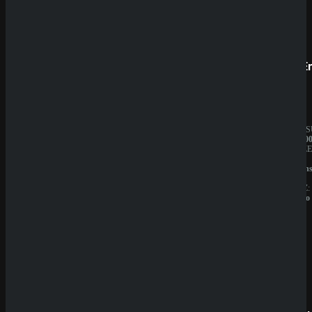
Prestige
SpinE
BESITZER:
JAHRES
Aurevia
10.000.0
IT
BESITZE
Group
GBL
LIZENZ:
Solution
Curacao
N.V.
LIZENZ:
Curacao