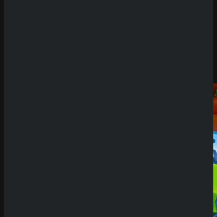
Demo Spiel