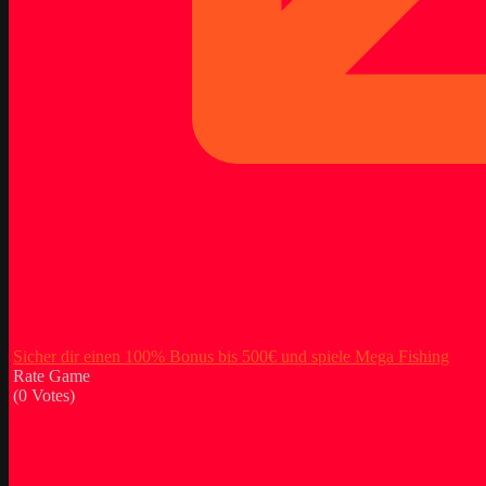
Sicher dir einen 100% Bonus bis 500€ und spiele Mega Fishing
Rate Game
(
0
Votes)