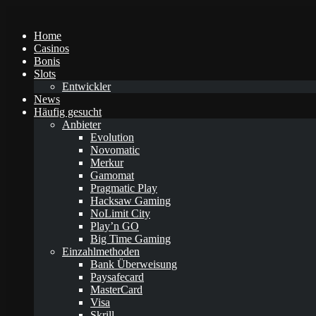
Home
Casinos
Bonis
Slots
Entwickler
News
Häufig gesucht
Anbieter
Evolution
Novomatic
Merkur
Gamomat
Pragmatic Play
Hacksaw Gaming
NoLimit City
Play’n GO
Big Time Gaming
Einzahlmethoden
Bank Überweisung
Paysafecard
MasterCard
Visa
Skrill