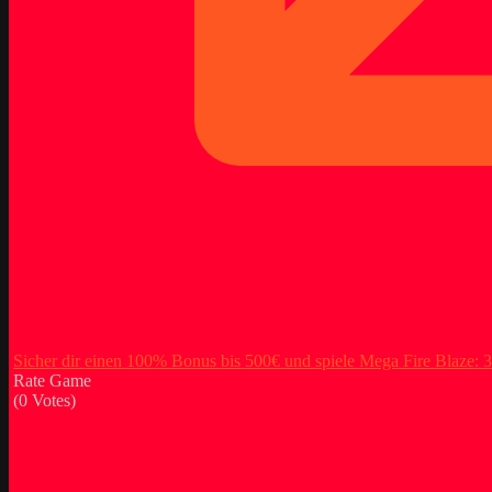
Sicher dir einen 100% Bonus bis 500€ und spiele Mega Fire Blaze: 
Rate Game
(
0
Votes)