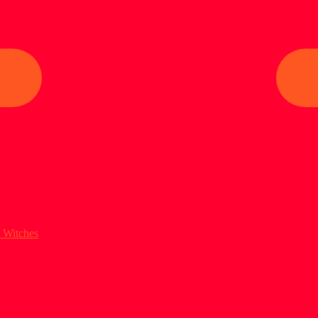
3 Witches